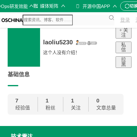
媒体矩阵
vOps研发效能
开源中国APP
切
登录
+ 关
注
laoliu5230
私
信
这个人没有介绍！
拉
黑
基础信息
7
1
1
0
经验值
粉丝
关注
文章总量
技术雷达