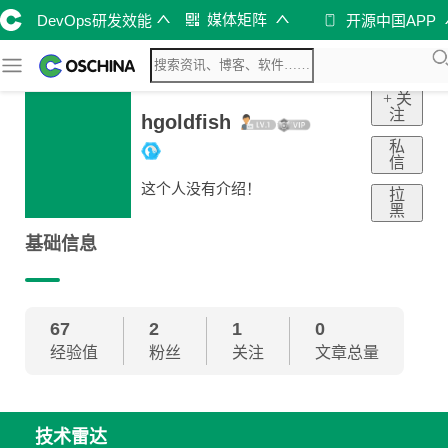
媒体矩阵
DevOps研发效能
开源中国APP
+ 关
注
hgoldfish
私
信
这个人没有介绍！
拉
黑
基础信息
67
2
1
0
经验值
粉丝
关注
文章总量
技术雷达