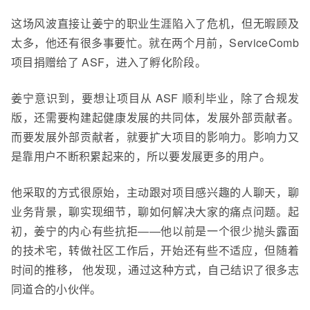
这场风波直接让姜宁的职业生涯陷入了危机，但无暇顾及
太多，他还有很多事要忙。就在两个月前，ServiceComb
项目捐赠给了 ASF，进入了孵化阶段。
姜宁意识到，要想让项目从 ASF 顺利毕业，
除了合规发
版，还需要构建起健康发展的共同体，发展
外部贡献者。
而要发展外部贡献者，就要扩大项目的影响力。影响力又
是靠
用户
不断积累起来的，所以要
发展更多的用户。
他采取的方式很原始，主动跟对项目感兴趣的人聊天，
聊
业务背景，聊实现细节，聊如何解决大家的痛点问题
。起
初，姜宁的内心有些抗拒——他以前是一个很少抛头露面
的技术宅，转做社区工作后，
开始
还
有些
不适应，但
随着
时间的推移，
他
发现
，
通过这种方式
，自己
结识
了
很多志
同道合的小伙伴。