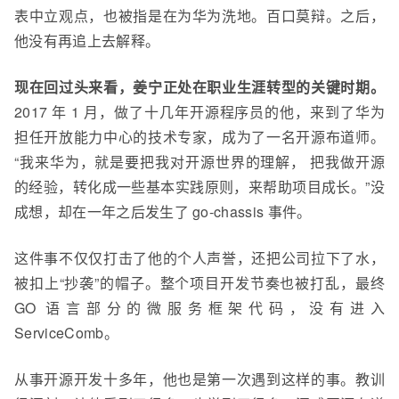
表中立观点，也被指是在为华为洗地。百口莫辩。之后，
他没有再追上去解释。
现在回过头来看，姜宁正处在职业生涯转型的关键时期。
2017 年 1 月，
做了
十几年
开源
程序员的
他
，来到了华为
担任开放能力中心的技术专家，成为了
一名
开源布道师。
“我来华为，就是
要把我对开源世界的理解， 把我做开源
的经验
，
转化成一些基本实践原则，来帮助项目成长。”没
成想，却在一年之后发生了 go-chassis 事件。
这件事不仅仅打击了他的个人声誉，还把公司拉下了水，
被扣上“抄袭”的帽子。
整个
项目开发节奏也被打乱，最终
GO 语言部分的
微服务框架代码，没有进入
ServiceComb。
从事开源开发十多年，他也是第一次遇到这样的事。
教训