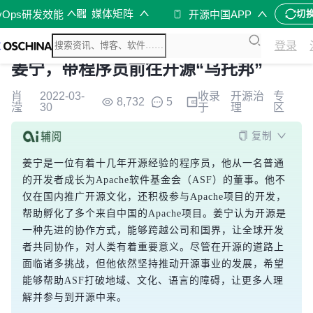
媒体矩阵
vOps研发效能
开源中国APP
切
登录
姜宁，带程序员前往开源“乌托邦”
肖
2022-03-
收录
开源治
专
8,732
5
滢
30
于
理
区
复制
姜宁是一位有着十几年开源经验的程序员，他从一名普通
的开发者成长为Apache软件基金会（ASF）的董事。他不
仅在国内推广开源文化，还积极参与Apache项目的开发，
帮助孵化了多个来自中国的Apache项目。姜宁认为开源是
一种先进的协作方式，能够跨越公司和国界，让全球开发
者共同协作，对人类有着重要意义。尽管在开源的道路上
面临诸多挑战，但他依然坚持推动开源事业的发展，希望
能够帮助ASF打破地域、文化、语言的障碍，让更多人理
解并参与到开源中来。