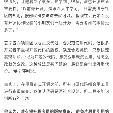
很深刻，让他看到了很多，也学到了很多
，深感开源布道
重要性
。
“以前做开源，是跟着大牛学习， 只需要遵守社
区的规则，按部就班参与进去就可以。 但现在，要带着没
有开
源
协作经验的
小朋友们一起开源，需要考虑的事情更
多了。”
姜宁曾
向项目团队成员
交代过，要规范使用代码，但很多
开发者
不重视开源代码的版权，缺乏合规意识，只想快速
实现功能
。“以为开源的代码，想怎么用就怎么用
，想怎么
改就怎么改
。这种想法是有问题的
，最终是会付出沉重代
价。”姜宁评判说。
事实上，在
项目正式开源
之前，所有
自研
代码都会用工具
进行查重
审查，以确认
代码
是否符合规范，
但工具不能识
别所有的问题。
他认为，
唯有提升程序员的版权意识， 避免片段化引用第