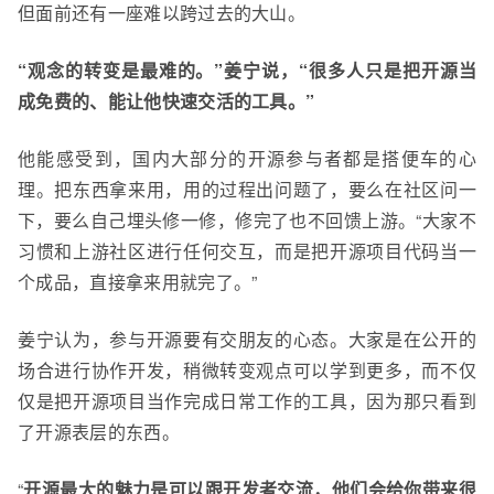
但面前还有一座难以跨过去的大山。
“观念的转变是最难的。”姜宁说，“很多人只是把开源当
成免费的、能让他快速交活的工具。”
他能感受到，国内大部分的开源参与者都是搭便车的心
理。把东西拿来用，用的过程出问题了，要么在社区问一
下，要么自己
埋头
修一修，修完了也不回馈上游。“
大家不
习惯和上游社区进行
任何交互，而是
把开源项目代码
当一
个
成品
，
直接拿来用就完了。”
姜宁认为，参与开源要有交朋友的心态。大家
是在公开的
场合进行协作开发，
稍微转变观点可以学到更多，而不仅
仅是把
开源项目
当作
完成日常工作的工
具，
因为那只看到
了开源表层的东西。
“
开源最大的魅力是可以跟开发者交流
，
他们
会给你带来很