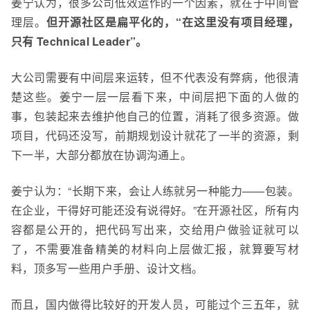
姜宁认为，很多公司低效运作的一个因素，就在于中间管
理层。
但开源社区是扁平化的，
“在这里
没有
项目经理，
只有 Technical Leader”。
大公司需要有中间层来运转，但不代表没有弊病，他很清
楚这些。姜宁一层一层看下来，中间层把下面的人做的
事，包装起来去维护他自己的位置，消耗了很多资源。做
项目，代码还没写，前期规划设计就花了一半的资源，剩
下一半，大部分都放在协调沟通上。
姜宁认为：“长期下来，会让人练就另一种能力——包装。
在企业，干得好可能还没有说得好。”在开源社区，
所有内
容都是公开
的
，把
代码写
出来，交给用户做验证
就可以
了，不需要准备
精美的材料
向上层做汇报，就算要写材
料，顶多写一些用户手册、
设计文档。
而且，国内做得比较好的开发人员，可能过个三五年，就