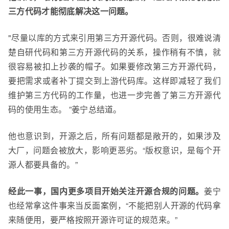
三方代码才能彻底解决这一问题。
"尽量以库的方式来引用
第三方开源
代码。否则，很难说清
楚
自研代码和第三方开源代码
的关系，操作稍有不慎，就
很容易被扣上抄袭的帽子。如果要修改第
三方开源代码
，
要把需求
或者补丁
提交到
上游代码库
。
这样即减轻了我们
维护第三方代码
的
工作量，也进
一
步完善了第三方开源代
码的使用生态。 ”姜宁总结道。
他也意识到，开源之后，所有问题都是敞开的，如果涉及
大厂，问题会被放大，影响更恶劣。“版权意识，是每个开
源人都要
具备的。”
经此一事，国内更多项目开始关注开源合规的问题。
姜宁
也经常拿这件事来当反面案例，“不能把别人
开源的
代码拿
来随便用，要严格按照
开源许可证的规范来。”