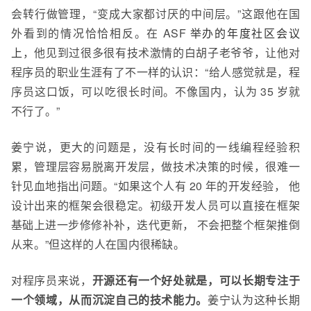
会转行做管理，“变成大家都讨厌的中间层。”这跟他在国
外看到的情况恰恰相反。在 ASF
举办的年度社区会议
上
，他见到过很多很有技术激情的白胡子老爷爷，让他对
程序员的职业生涯有了不一样的认识：“给人感觉就是，程
序员这口饭，可以吃很长时间。不像国内，认为 35 岁就
不行了。”
姜宁说，更大的问题是，没有长时间的
一线编程经验
积
累，管理层容易脱离开发层，做技术决策的时候，
很难一
针见血
地
指出问题。“如果这个人有 20 年的开发经验， 他
设计出来的框架会很稳定。初级开发人员可以直接在框架
基础上进一步修修补补，迭代更新， 不会把整个框架推倒
从来。”但这样的人在国内很稀缺。
对程序员来说，
开源还有一个好处就是，可以长期专注于
一个领域，从而沉淀自己的技术能力。
姜宁认为这种长期