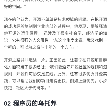
好的空间。”
现在的他认为，开源不单单是技术领域的问题。在把开源
的成功经验复制到企业内部的过程中
，
他发现，
要解释清
楚
开源
的运作原理，
还
涉及
了
很多
社会学、经济学的
知
识
，它
有很强的人文属性。“从这个角度来说，我又找到一
个新的，可以为之奋斗十年的一个方向。”
开源之路并非坦途一片。正因如此，让姜宁在
开源项目孵
化
方面
积累了很多经验
：“我们要遵守开源社区的规则和潜
规则，开源许可协议是底线。此外，还有很多优秀开源实
践，可以帮助我们的项目走得更快，例如上游优先，
小步
快跑，社区大于代码等。”
02 程序员的乌托邦