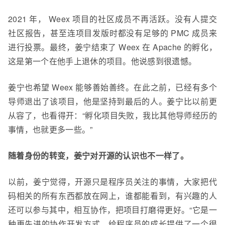
2021 年， Weex 项目的社区成员不再活跃。没有人提交
社区报告，甚至连项目发版时都没有足够的
PMC
成员来
进行投票。最终，姜宁结束了 Weex 在 Apache 的孵化，
这是第一个在他手上退休的项目。他说感到很遗憾。
姜宁也希望 Weex 能够善始善终。在此之前，已经有多个
导师退出了该项目，他是坚持到最后的人。姜宁比以前更
从容了，也看得开：“
孵化项目失败，
我比其他导师经历的
事情，也就
更多一些。”
随着身份的转变，姜宁对开源的认识也不一样了。
以前，姜宁觉得，开源
只是程序员关注的事情，大家
把
代
码相关的
所有东西都放在网上，谁都能看到，有兴趣的人
还可以参与其中，
相互协作
，
把项目打磨
得
更好。
“它
是一
种更先进的协作开发方式，给程序员的成长提供了一个很