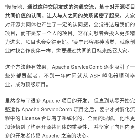
“慢慢地，
通过这种交朋友式的沟通交流，
基于对开
源项目
共同价值
的认同，让人与人之间的关系紧密
了起来
。
大家
对
开源共同体
也产生了一定的认同感，会觉得这是我们的
项目，而不是某一个人的项目。
这样贡献者会
投入更多精
力进来，项目也会变得更好。”姜宁形容那种感觉，就像创
业时找合作伙伴一样
，需要通过共同的目标来感召大家。
这个方法颇有效果，
Apache
ServiceComb
逐步吸引
了
一
些
外部贡献者，不到一年时间就
从
ASF
孵化器顺利毕
业，成为顶级项目。
虽然参与了很多
Apache
项目的开发，
但直到
从零开始完
整运作
Apache
ServiceComb
项目之后
，姜宁才对孵化流
程
中的
License
合规
有了系统化的、全面的理解。
他也更
加领悟到了构建开源共同体的重要性， 并坚定了向国内更
多的开发者传播 Apache 之道的决心。