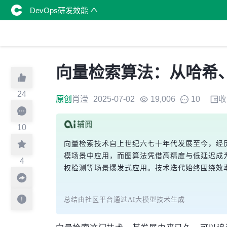
DevOps研发效能
向量检索算法：从哈希
24
原创
肖滢
2025-07-02
19,006
10
收
10
向量检索技术自上世纪六七十年代发展至今，经
模场景中应用，而图算法凭借高精度与低延迟成为
4
权检测等场景爆发式应用。技术迭代始终围绕效
总结由社区平台通过AI大模型技术生成