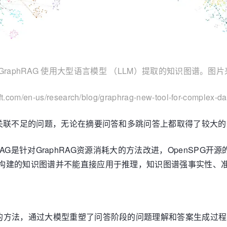
GraphRAG 使用大型语言模型 （LLM）提取的知识图谱。图
ft.com/en-us/research/blog/graphrag-new-tool-for-complex-da
档语义关联不足的问题，无论在摘要问答和多跳问答上都取得了较大
aphRAG是针对GraphRAG资源消耗大的方法改进，OpenSPG开源
导致构建的知识图谱并不能直接应用于推理，知识图谱强事实性、
基础的方法，通过大模型重塑了问答阶段的问题理解和答案生成过