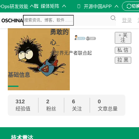
媒体矩阵
vOps研发效能
开源中国APP
切
登录
勇敢的
+ 关
注
心_
私 信
全世界无产者联合起
拉 黑
来
基础信息
312
2
6
0
经验值
粉丝
关注
文章总量
技术雷达