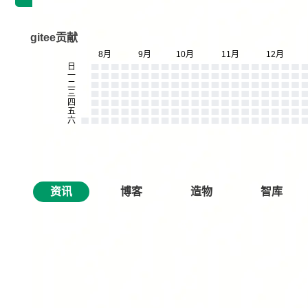
gitee贡献
资讯
博客
造物
智库