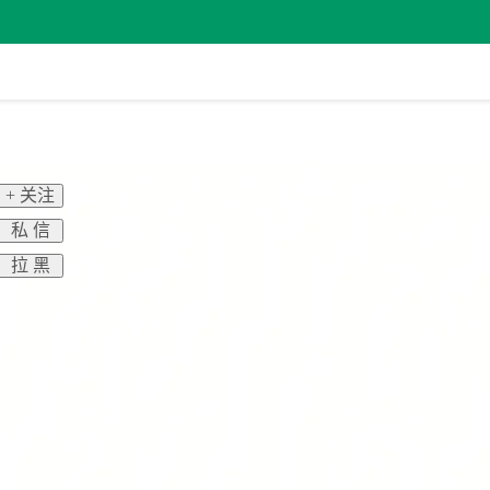
+ 关注
私 信
拉 黑