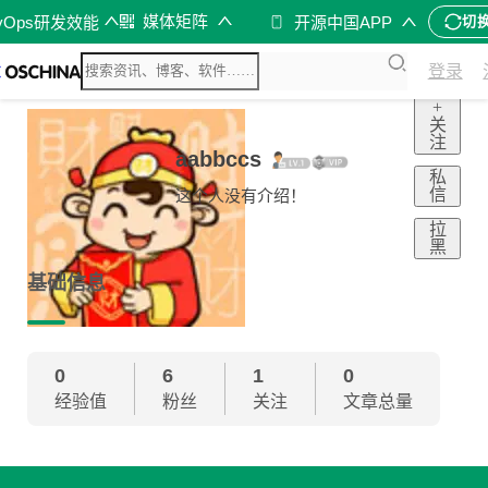
媒体矩阵
vOps研发效能
开源中国APP
切
登录
+
关
注
aabbccs
私
信
这个人没有介绍！
拉
黑
基础信息
0
6
1
0
经验值
粉丝
关注
文章总量