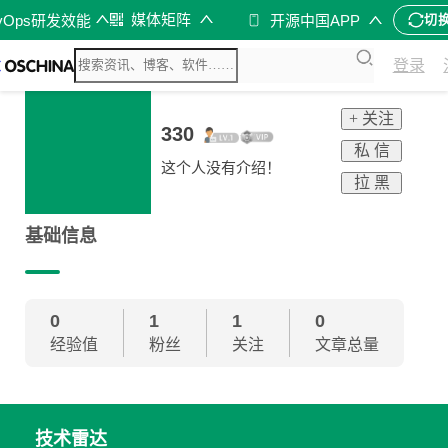
媒体矩阵
vOps研发效能
开源中国APP
切
登录
+ 关注
330
私 信
这个人没有介绍！
拉 黑
基础信息
0
1
1
0
经验值
粉丝
关注
文章总量
技术雷达