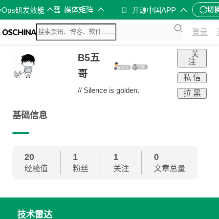
媒体矩阵
vOps研发效能
开源中国APP
切
登录
+ 关
B5五
注
哥
私 信
// Silence is golden.
拉 黑
基础信息
20
1
1
0
经验值
粉丝
关注
文章总量
技术雷达