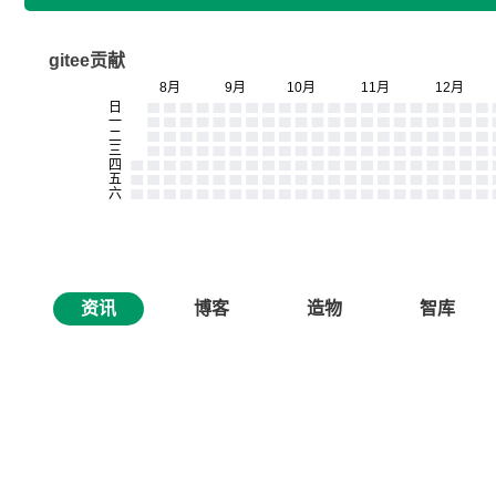
gitee贡献
资讯
博客
造物
智库