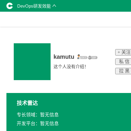
DevOps研发效能
+ 关注
kamutu
私 信
这个人没有介绍！
拉 黑
技术雷达
专长领域：暂无信息
开发平台：暂无信息