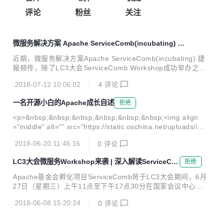
评论
粉丝
关注
微服务解决方案 Apache ServiceComb(incubating) 发
布新版本
近期，微服务解决方案Apache ServiceComb(incubating) 捷
报频传，除了LC3大会ServiceComb Workshop成功举办之
外，Java-Chassis 1.0.0-m2、Service-Center 1.0.0-m2和S
2018-07-12 10:06:02
4
评论
aga 0.2.0版本顺利通过投票，完成发版。 版本变更概览 Java
-Chassis 服务间通讯提供文件流传输能力，支持音乐、图片
一名开源小白的Apache成长自述
拒绝
等多媒体场景。 在服务级别QPS控制基础上，新增支持API级
别QPS控制 增加脚手架和start.servicecomb.io，支持用户快
<p>&nbsp;&nbsp;&nbsp;&nbsp;&nbsp;&nbsp;<img align
速构建工程，提供完整的开箱即用能力 新增支持使用Gradle
="middle" alt="" src="https://static.oschina.net/uploads/im
构建 异步编程模...
g/201806/20112957_ktHk.jpg" /></p> <p>&nbsp;&nbsp;&n
2018-06-20 11:46:16
0
评论
bsp;&nbsp;<img alt="" height="375" src="https://oscimg.os
china.net/oscnet/06a23d46942294b0de2a4913598f0265f
LC3大会微服务Workshop来袭 | 深入解读ServiceCo
拒绝
1c.jpg" width="714" /></p> <p>&nb...
mb
Apache基金会孵化项目ServiceComb将于LC3大会期间，6月
27日（星期三）上午11点至下午17点30分在国家会议中心举
办为期一天的开放日Meetup活动—Apache ServiceComb (in
2018-06-08 15:20:24
0
评论
cubating) Day。 本次开放日将主要聚焦在以下几个方面，和
企业、用户及开源爱好者一同探讨微服务技术及方向。 Apach