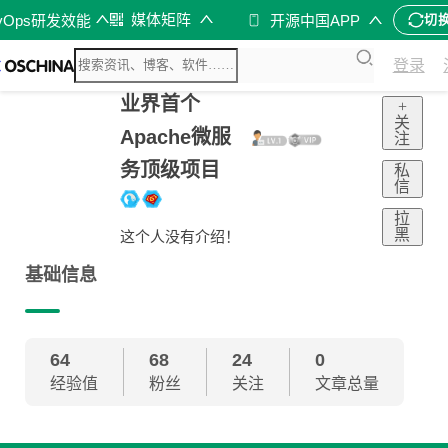
媒体矩阵
vOps研发效能
开源中国APP
切
登录
业界首个
+
关
Apache微服
注
务顶级项目
私
信
拉
黑
这个人没有介绍！
基础信息
64
68
24
0
经验值
粉丝
关注
文章总量