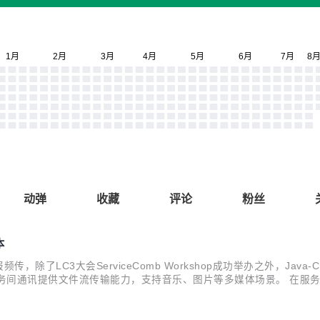
动弹
收藏
评论
粉丝
本
传，除了LC3大会ServiceComb Workshop成功举办之外，Java-Chassis 
is 服务间通讯提供文件流传输能力，支持音乐、图片等多媒体场景。 在服
整的开箱即用能力 新增支持使用Gradle构建 异步编程模...