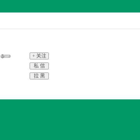
+ 关注
私 信
拉 黑