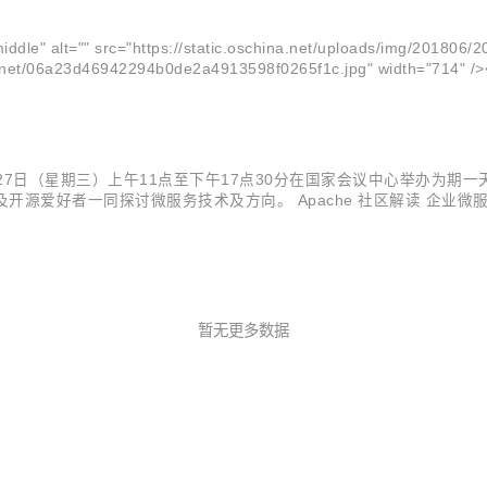
le" alt="" src="https://static.oschina.net/uploads/img/201806
oscnet/06a23d46942294b0de2a4913598f0265f1c.jpg" width="714" />
7日（星期三）上午11点至下午17点30分在国家会议中心举办为期一天的开放日Mee
源爱好者一同探讨微服务技术及方向。 Apache 社区解读 企业微服务商
，11:00 –17:30 活动地点 中国国家会议中心，北京 什么是 ServiceC
暂无更多数据