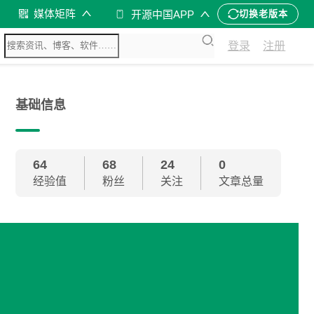
媒体矩阵
开源中国APP
切换老版本
登录
注册
基础信息
64
68
24
0
经验值
粉丝
关注
文章总量