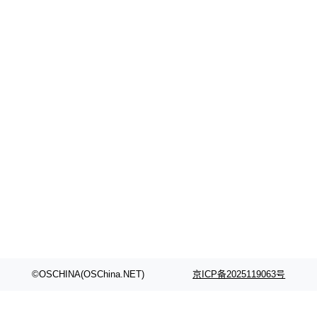
©OSCHINA(OSChina.NET)
京ICP备2025119063号