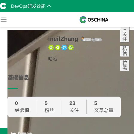
DevOps研发效能
+
关
ineilZhang
注
私
信
哈哈
拉
黑
基础信息
0
5
23
5
经验值
粉丝
关注
文章总量