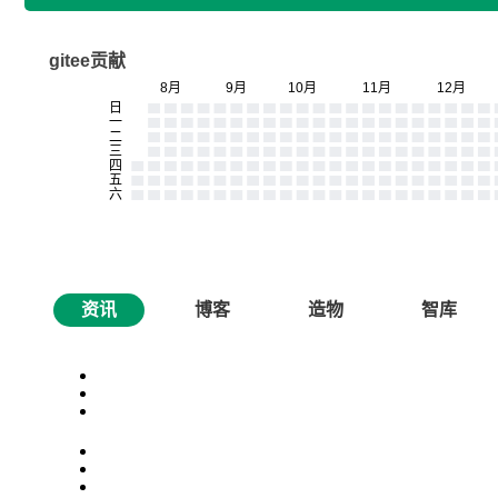
gitee贡献
资讯
博客
造物
智库