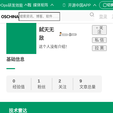
媒体矩阵
vOps研发效能
开源中国APP
切
登录
+ 关
弑天无
注
敌
私 信
这个人没有介绍！
拉 黑
基础信息
0
1
2
9
经验值
粉丝
关注
文章总量
技术雷达