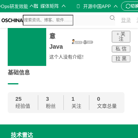
媒体矩阵
vOps研发效能
开源中国APP
切
登录
+ 关
意
注
Java
私 信
这个人没有介绍！
拉 黑
基础信息
25
3
1
0
经验值
粉丝
关注
文章总量
技术雷达