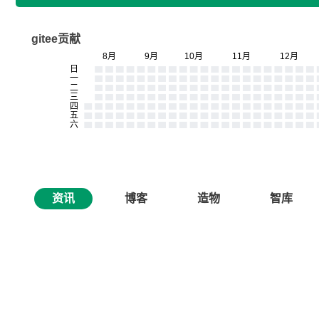
gitee贡献
资讯
博客
造物
智库