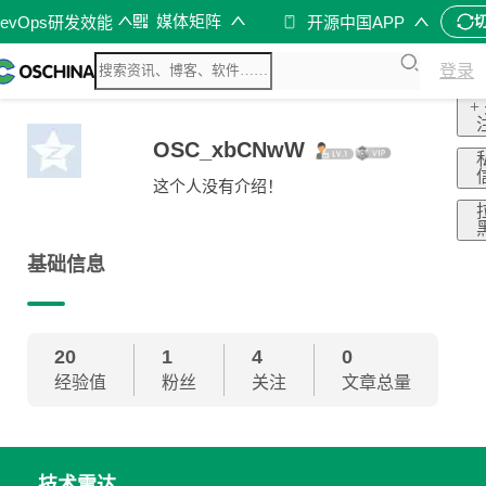
媒体矩阵
DevOps研发效能
开源中国APP
登录
+
OSC_xbCNwW
这个人没有介绍！
基础信息
20
1
4
0
经验值
粉丝
关注
文章总量
技术雷达