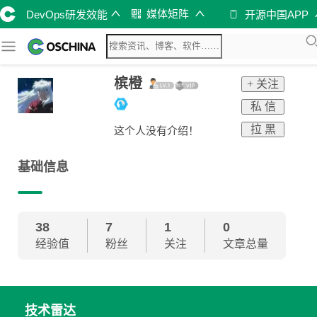
媒体矩阵
DevOps研发效能
开源中国APP
槟橙
+ 关注
私 信
拉 黑
这个人没有介绍！
基础信息
38
7
1
0
经验值
粉丝
关注
文章总量
技术雷达