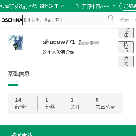
媒体矩阵
vOps研发效能
开源中国APP
切
登录
+ 关
注
shadow771
私
信
这个人没有介绍！
拉
黑
基础信息
14
1
1
0
经验值
粉丝
关注
文章总量
技术雷达