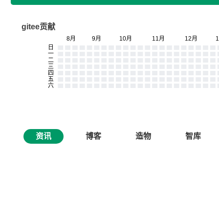
gitee贡献
资讯
博客
造物
智库