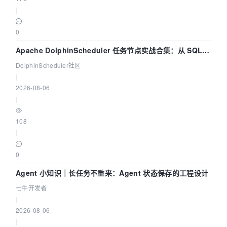
|
0
Apache DolphinScheduler 任务节点实战合集：从 SQL、
DataX 到 Spark、Flink 一次配置全打通
DolphinScheduler社区
|
2026-08-06
|
108
|
0
Agent 小知识｜长任务不重来：Agent 状态保存的工程设计
七牛开发者
|
2026-08-06
|