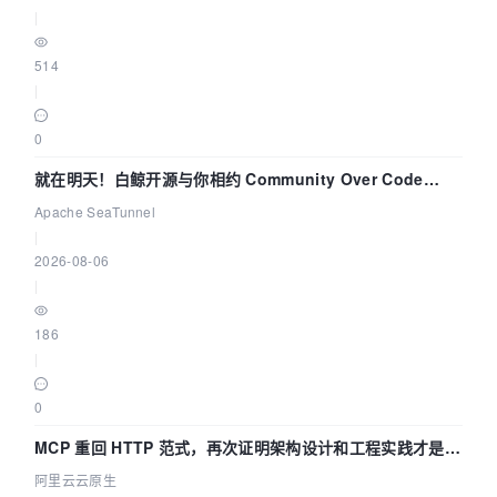
|
514
|
0
就在明天！白鲸开源与你相约 Community Over Code
Asia 2026 主题演讲！
Apache SeaTunnel
|
2026-08-06
|
186
|
0
MCP 重回 HTTP 范式，再次证明架构设计和工程实践才是稀
缺资源
阿里云云原生