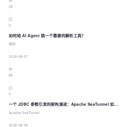
29
|
0
如何给 AI Agent 挑一个靠谱的解析工具？
颖欣
|
2026-08-07
|
85
|
0
一个 JDBC 参数引发的架构演进：Apache SeaTunnel 如何
解决数据同步中的“定时 Flush”难题
Apache SeaTunnel
|
2026-08-06