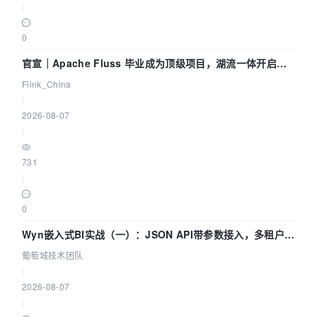
|
0
官宣｜Apache Fluss 毕业成为顶级项目，湖流一体开启
Agentic Lake 全面实时化时代
Flink_China
|
2026-08-07
|
731
|
0
Wyn嵌入式BI实战（一）：JSON API带参数接入，多租户数
据源配置指南 | 葡萄城技术团队
葡萄城技术团队
|
2026-08-07
|