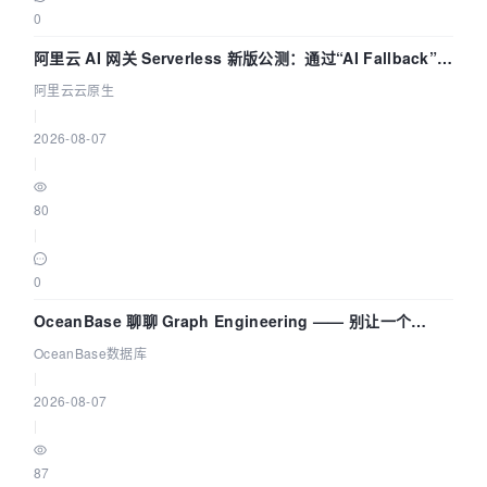
0
阿里云 AI 网关 Serverless 新版公测：通过“AI Fallback”与
拓扑可视化构建 AI 流量治理底座
阿里云云原生
|
2026-08-07
|
80
|
0
OceanBase 聊聊 Graph Engineering —— 别让一个
Agent 既当运动员又
OceanBase数据库
|
2026-08-07
|
87