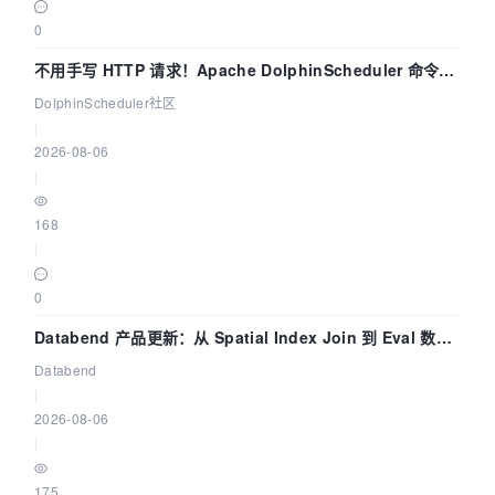
0
不用手写 HTTP 请求！Apache DolphinScheduler 命令行
dsctl 两分钟上手
DolphinScheduler社区
|
2026-08-06
|
168
|
0
Databend 产品更新：从 Spatial Index Join 到 Eval 数据
管道
Databend
|
2026-08-06
|
175