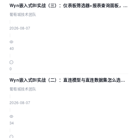
Wyn嵌入式BI实战（三）：仪表板筛选器+报表查询面板，参
数联动全闭环
葡萄城技术团队
|
2026-08-07
|
40
|
0
Wyn嵌入式BI实战（二）：直连模型与直连数据集怎么选，
参数为什么不生效？| 葡萄城技术团队
葡萄城技术团队
|
2026-08-07
|
34
|