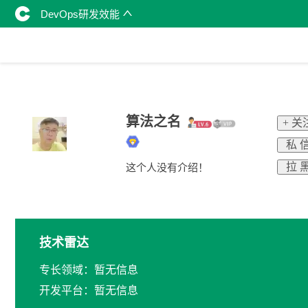
DevOps研发效能
算法之名
+ 关
私 
拉 
这个人没有介绍！
技术雷达
专长领域：暂无信息
开发平台：暂无信息