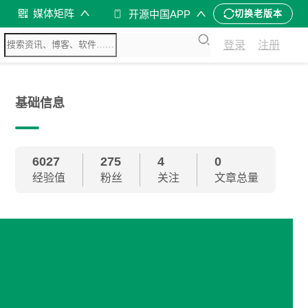
媒体矩阵
开源中国APP
切换老版本
登录
注册
基础信息
6027
275
4
0
经验值
粉丝
关注
文章总量