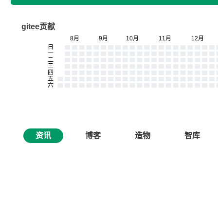
gitee贡献
资讯
博客
造物
智库