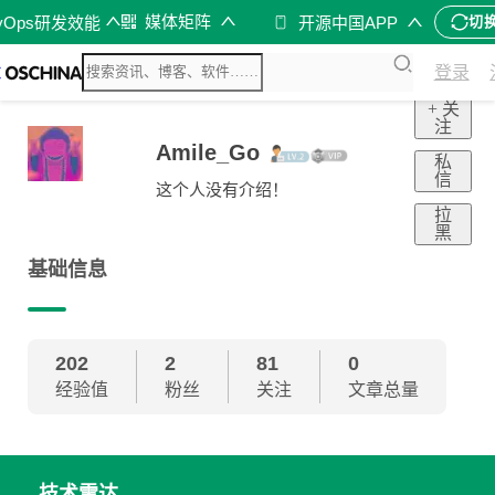
媒体矩阵
vOps研发效能
开源中国APP
切
登录
+ 关
注
Amile_Go
私
信
这个人没有介绍！
拉
黑
基础信息
202
2
81
0
经验值
粉丝
关注
文章总量
技术雷达