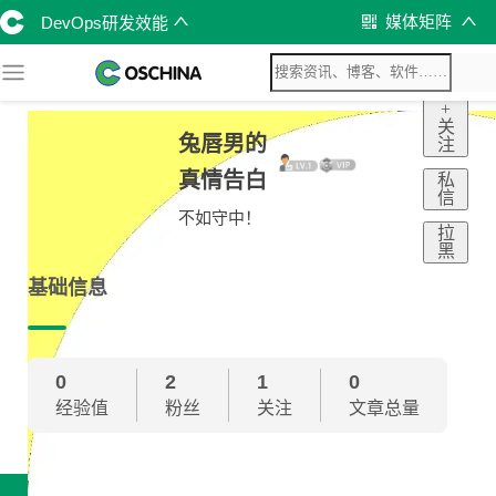
媒体矩阵
DevOps研发效能
+
关
兔唇男的
注
真情告白
私
信
不如守中！
拉
黑
基础信息
0
2
1
0
经验值
粉丝
关注
文章总量