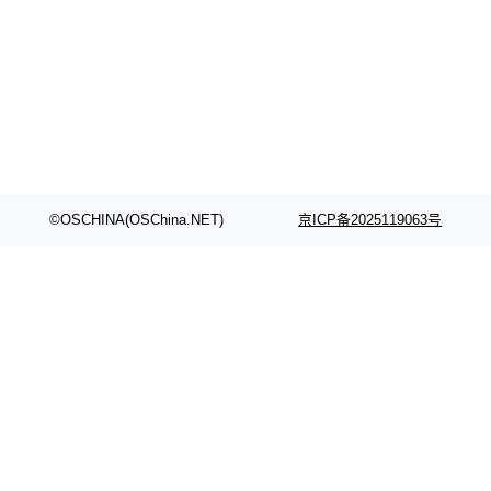
©OSCHINA(OSChina.NET)
京ICP备2025119063号