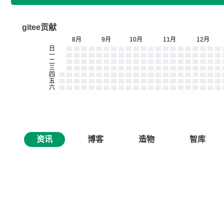
gitee贡献
资讯
博客
造物
智库