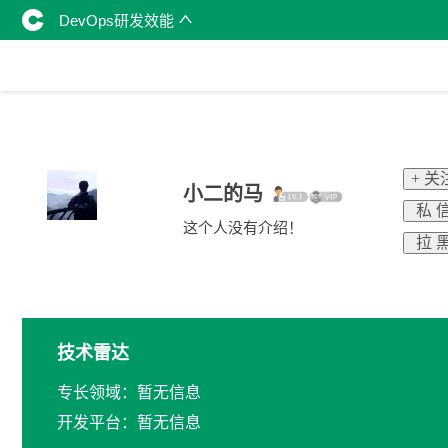
DevOps研发效能
+ 关
小二的马
私 
这个人没有介绍！
拉 
技术雷达
专长领域：暂无信息
开发平台：暂无信息