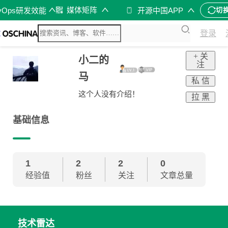
媒体矩阵
vOps研发效能
开源中国APP
切
登录
+ 关
小二的
注
马
私 信
这个人没有介绍！
拉 黑
基础信息
1
2
2
0
经验值
粉丝
关注
文章总量
技术雷达