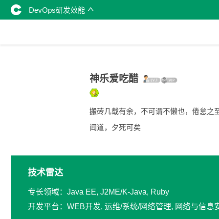
DevOps研发效能
神乐爱吃醋
搬砖几载有余，不可谓不懒也，倦怠之
闻道，夕死可矣
技术雷达
专长领域：Java EE, J2ME/K-Java, Ruby
开发平台：WEB开发, 运维/系统/网络管理, 网络与信