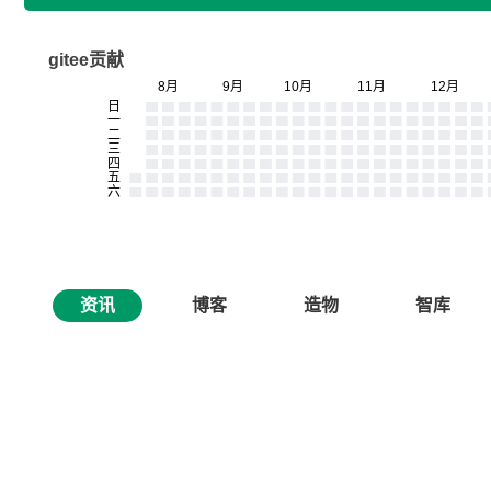
gitee贡献
资讯
博客
造物
智库