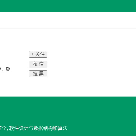
+ 关注
私 信
至，朝
拉 黑
息安全, 软件设计与数据结构和算法