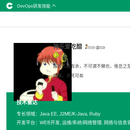
DevOps研发效能
神乐爱吃醋
搬砖几载有余，不可谓不懒也，倦怠之
闻道，夕死可矣
技术雷达
专长领域：Java EE, J2ME/K-Java, Ruby
开发平台：WEB开发, 运维/系统/网络管理, 网络与信