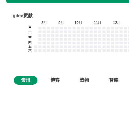
gitee贡献
资讯
博客
造物
智库