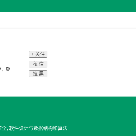
+ 关注
私 信
至，朝
拉 黑
息安全, 软件设计与数据结构和算法