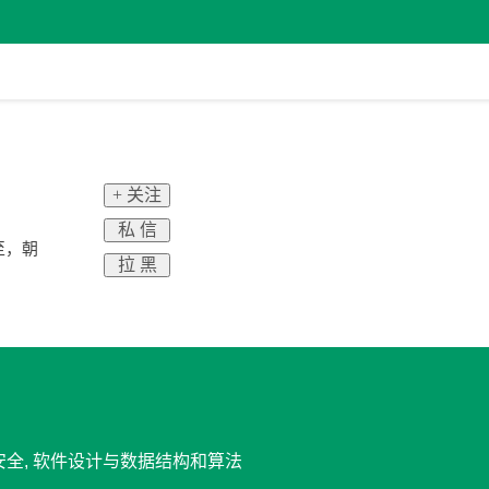
+ 关注
私 信
至，朝
拉 黑
息安全, 软件设计与数据结构和算法