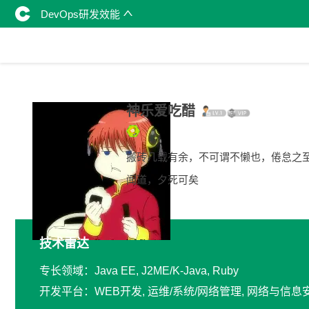
DevOps研发效能
神乐爱吃醋
搬砖几载有余，不可谓不懒也，倦怠之
闻道，夕死可矣
技术雷达
专长领域：Java EE, J2ME/K-Java, Ruby
开发平台：WEB开发, 运维/系统/网络管理, 网络与信