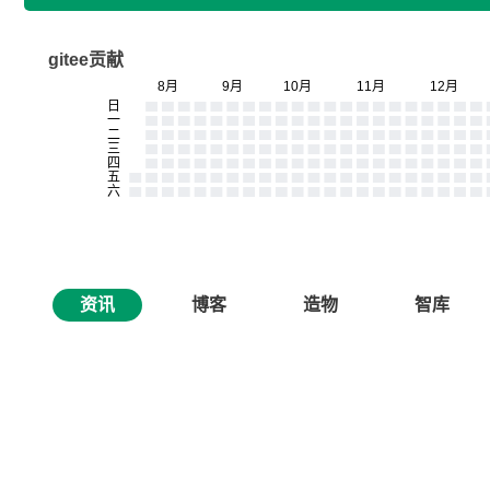
gitee贡献
资讯
博客
造物
智库