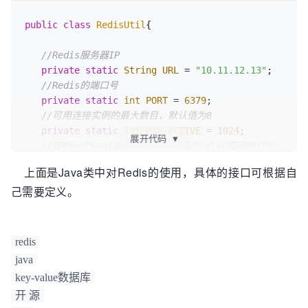
public
class
RedisUtil
{

//Redis服务器IP
private
static
String
URL
=
"10.11.12.13"
;

//Redis的端口号
private
static
int
PORT
=
6379
;

//可用连接实例的最大数目，默认值为8
private
static
int
MAX_ACTIVE
=
1024
;

展开代码
▼
//控制一个pool最多有多少个状态为idle(空闲的)的
jedis实例，默认值也是8
上面是Java类中对Redis的使用，具体的接口可根据自
private
static
int
MAX_IDLE
=
200
;

己需要定义。
//等待可用连接的最大时间，单位毫秒，默认值为-1，
表示永不超时
//如果超过等待时间，则直接抛出
JedisConnectionException
redis
private
static
int
MAX_WAIT
=
20000
;

java
private
static
int
TIMEOUT
=
10000
;

key-value数据库
//在borrow一个jedis实例时，是否提前进行validate
开 源
操作,如果为true，则得到的jedis实例均是可用的