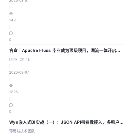
2026-08-07
|
149
|
0
官宣｜Apache Fluss 毕业成为顶级项目，湖流一体开启
Agentic Lake 全面实时化时代
Flink_China
|
2026-08-07
|
1826
|
0
Wyn嵌入式BI实战（一）：JSON API带参数接入，多租户数
据源配置指南 | 葡萄城技术团队
葡萄城技术团队