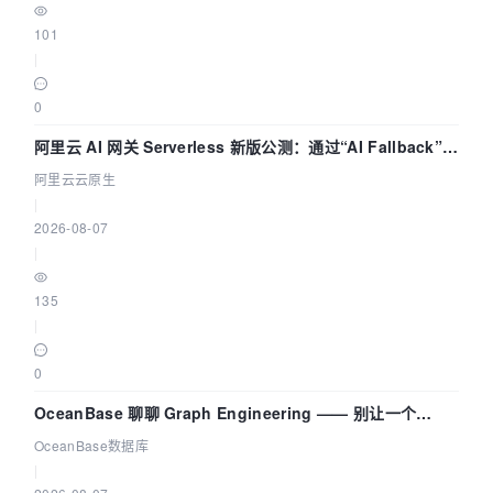
101
|
0
阿里云 AI 网关 Serverless 新版公测：通过“AI Fallback”与
拓扑可视化构建 AI 流量治理底座
阿里云云原生
|
2026-08-07
|
135
|
0
OceanBase 聊聊 Graph Engineering —— 别让一个
Agent 既当运动员又
OceanBase数据库
|