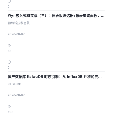
Jedis
jedis
=
new
Jedis
(URL,
6379
);

0
       System.out.println(jedis.ping());

//测试Redis取数(需先确定redis key存储类型,
Wyn嵌入式BI实战（三）：仪表板筛选器+报表查询面板，参
这里是hashMap)
数联动全闭环
葡萄城技术团队
Jedis
jedis
=
 getJedis();

|
       Map<String, String> ss = 
2026-08-07
jedis.hgetAll(
"TEST"
);

|
   }

}
88
|
0
国产数据库 KaiwuDB 时序引擎：从 InfluxDB 迁移的完整
技术路径
KaiwuDB
|
2026-08-07
|
198