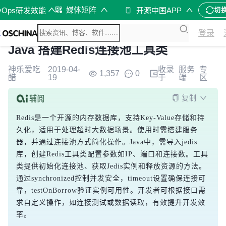
媒体矩阵
vOps研发效能
开源中国APP
切
登录
Java 搭建Redis连接池工具类
神乐爱吃
2019-04-
收录
服务
专
1,357
0
醋
19
于
端
区
复制
Redis是一个开源的内存数据库，支持Key-Value存储和持
久化，适用于处理超时大数据场景。使用时需搭建服务
器，并通过连接池方式简化操作。Java中，需导入jedis
库，创建Redis工具类配置参数如IP、端口和连接数。工具
类提供初始化连接池、获取Jedis实例和释放资源的方法。
通过synchronized控制并发安全，timeout设置确保连接可
靠，testOnBorrow验证实例可用性。开发者可根据接口需
求自定义操作，如连接测试或数据读取，有效提升开发效
率。