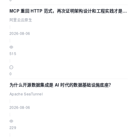
MCP 重回 HTTP 范式，再次证明架构设计和工程实践才是稀
缺资源
阿里云云原生
|
2026-08-06
|
515
|
0
为什么开源数据集成是 AI 时代的数据基础设施底座？
Apache SeaTunnel
|
2026-08-06
|
229
|