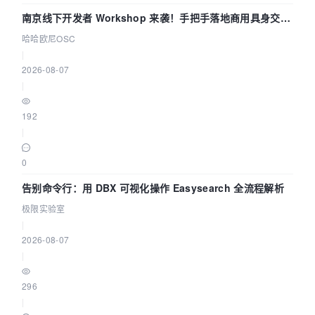
        }

南京线下开发者 Workshop 来袭！手把手落地商用具身交互
   }

智能 Agent 应用
哈哈欧尼OSC
|
/**

2026-08-07
    * 释放jedis资源

|
    * 
@param
 jedis

    */
192
public
static
void
returnResource
(
final
|
Jedis jedis)
{

if
(jedis != 
null
){

0
           jedisPool.returnResource(jedis);

       }

告别命令行：用 DBX 可视化操作 Easysearch 全流程解析
   }

极限实验室
|
/*

2026-08-07
	* Test

|
	*/
@Test
296
public
void
main
()
{

|
//测试Redis服务器的连接