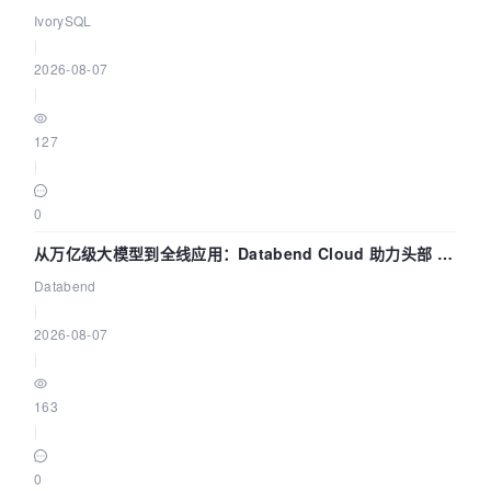
核——我们改得动吗？我们贡献了什么？
IvorySQL
      }

|
   }

2026-08-07
|
/**

    * 获取Jedis实例

127
    * 
@return
|
    */
public
synchronized
static
 Jedis 
getJedis
()
0
{

Jedis
redis
=
null
;

从万亿级大模型到全线应用：Databend Cloud 助力头部 AI
try
{

企业构建全链路 Trace 数据管道
Databend
if
(jedisPool != 
null
){

|
              redis = jedisPool.getResource();

2026-08-07
return
 redis;

|
           }
else
{

return
null
;

163
           }

|
        } 
catch
 (Exception e){

             e.printStackTrace();

0
return
null
;
