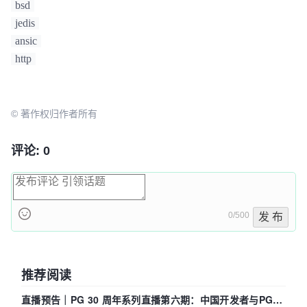
private
static
boolean
TEST_ON_BORROW
=
bsd
true
;

jedis
ansic
private
static
JedisPool
jedisPool
=
null
;

http
/**

    * 初始化Redis连接池

    */
© 著作权归作者所有
static
 {

try
{

评论: 0
JedisPoolConfig
config
=
new
JedisPoolConfig
();

         config.setMaxIdle(MAX_ACTIVE);

         config.setMaxIdle(MAX_IDLE);

         config.setMaxWaitMillis(MAX_WAIT);

0/500
发 布
config.setTestOnBorrow(TEST_ON_BORROW);

         jedisPool = 
new
JedisPool
(config, URL, 
推荐阅读
PORT, TIMEOUT);

      } 
catch
 (Exception e) {

直播预告｜PG 30 周年系列直播第六期：中国开发者与PG内
         e.printStackTrace();
