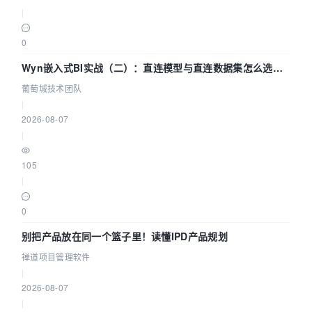
|
0
Wyn嵌入式BI实战（二）：直连模型与直连数据集怎么选，
参数为什么不生效？| 葡萄城技术团队
葡萄城技术团队
|
2026-08-07
|
105
|
0
别把产品放在同一个篮子里！读懂IPD产品规划
禅道项目管理软件
|
2026-08-07
|