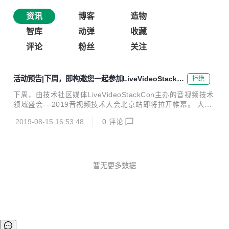
资讯
博客
造物
智库
动弹
收藏
评论
粉丝
关注
活动预告|下周，即构邀您一起参加LiveVideoStackCo
拒绝
n音视频大会
下周，由技术社区媒体LiveVideoStackCon主办的音视频技术
领域盛会---2019音视频技术大会北京站即将拉开帷幕。 大会
聚焦音频、视频、AI等技术的最新探索与应用实践，腾讯、阿
2019-08-15 16:53:48
0
评论
里、谷歌、新浪、360、哔哩哔哩等众多头部互联网企业音视
频相关负责人将出席大会。围绕5G、编解码技术、超高清视
频、VR和全景视频、IoT与多媒体等15个专题，进行为期两天
的探讨与分享。 大会信息： 时间：2019年8月23-24日 地
点：北京丽亭华苑酒店 即构展位：B8 即构科技（ZEGO）受
暂无更多数据
邀参展，在大会上技术展位及专家主题演讲向大家展示最新场
景解决方案，分享最新的技术实践。 即构将在展位上通过互动
显示屏展...