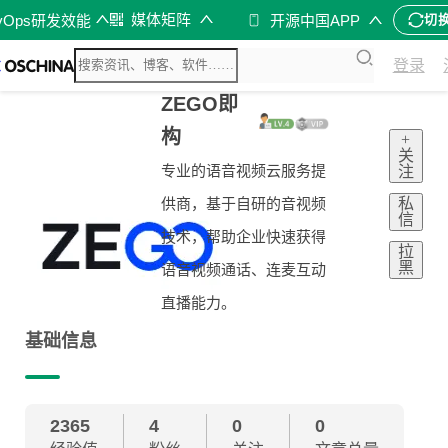
媒体矩阵
vOps研发效能
开源中国APP
切
登录
ZEGO即
构
+
关
专业的语音视频云服务提
注
私
供商，基于自研的音视频
信
技术，帮助企业快速获得
拉
黑
语音视频通话、连麦互动
直播能力。
基础信息
2365
4
0
0