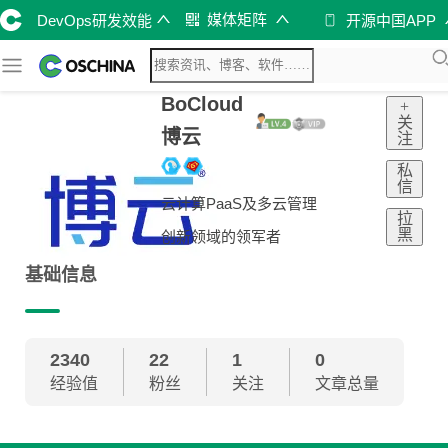
媒体矩阵
DevOps研发效能
开源中国APP
BoCloud
+
关
博云
注
私
信
云计算PaaS及多云管理
拉
黑
创新领域的领军者
基础信息
2340
22
1
0
经验值
粉丝
关注
文章总量