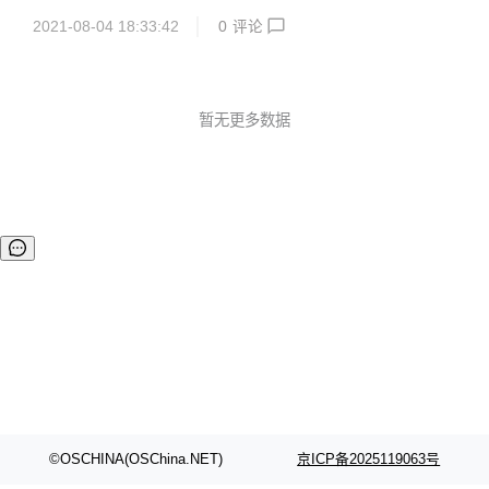
极速上手体验 FabEdge 项目。 快速部署K8S集群 安装条件
网络方案，解决边缘计算场景下，容器网络配置管理复杂、网
遵循 ...
2021-08-04 18:33:42
0
评论
络割裂互不通信、缺少服务发现、缺少拓扑感知能力、无法提
供就近访问等难题。 并且，Fabedge 支持弱网环境，如4/5
G，WiFi，LoRa 等；支持边缘节点动态 IP 地址，适用于物联
网，车联网等场景。 目前，FabEdge 项目代码已在Github上
开源，项目地址为：https://github.com/FabEdge/fabedge。
暂无更多数据
项目使用 Apache 2.0 协议，欢迎更多技...
©OSCHINA(OSChina.NET)
京ICP备2025119063号