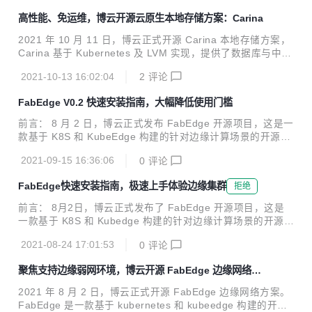
要以 nodeport 的形式; 云边端 podIp 无法直通。 为了使用户
高性能、免运维，博云开源云原生本地存储方案：Carina
无感知单向网络带来的差异，FabEdge 与 SuperEdge 合
作，实现在云边 podIp 直通。 1、SuperEdge 介绍 1.1 什么
2021 年 10 月 11 日，博云正式开源 Carina 本地存储方案，
是 SuperEdge ? SuperEdge 是 Kubernetes 原生的边缘容器
Carina 基于 Kubernetes 及 LVM 实现，提供了数据库与中间
方案，它将 Kuberne...
件等有状态应用在 Kubernetes 中运行所必须的高性能的本地
2021-10-13 16:02:04
2
评论
存储能力，极大减少了存储系统的运维压力。今年9月，Carin
a 还以首批成员身份加入了由中国信通院发起的可信开源社区
FabEdge V0.2 快速安装指南，大幅降低使用门槛
共同体，并获得可信开源项目成员证书。 Carina 最大的特点
是高性能和免运维，为中间件、数据库等有状态服务提供了匹
前言： 8 月 2 日，博云正式发布 FabEdge 开源项目，这是一
配本地磁盘的高 IOPS 和极低延迟的性能指标，同时易安装、
款基于 K8S 和 KubeEdge 构建的针对边缘计算场景的开源网
自运维能力又极大的减轻了存储系统的运维压力。另外，Cari
络方案。 为了持续提升用户体验，大幅度降低用户使用门槛，
na 还提供了本地磁盘管理能力...
2021-09-15 16:36:06
0
评论
本期文章将重点介绍如何快速安装 FabEdge V0.2 版本，极速
体验 FabEdge 项目。 新特性 一键部署 K8S+KubeEdge Fab
FabEdge快速安装指南，极速上手体验边缘集群
拒绝
Edge 是一个边缘容器的网络方案，使用它的前提是有 K8S +
KubeEdge 集群。但是 K8S + KubeEdge 的部署比较复杂，
前言： 8月2日，博云正式发布了 FabEdge 开源项目，这是
导致使用 FabEdge 的门槛过高。我们推出一键部署 K8S + K
一款基于 K8S 和 Kubedge 构建的针对边缘计算场景的开源网
ubeEdge 的功能，方便用户快速上手。 自...
络方案。发布之后，FabEdge 受到很多开发者的关注，并对
2021-08-24 17:01:53
0
评论
FabEdge 提出了很多宝贵的建议。同时，我们注意到用户在
安装部署 FabEdge 的过程中，遇到因为无法搭建 Kubernete
聚焦支持边缘弱网环境，博云开源 FabEdge 边缘网络方
s + Kubedge 集群，而无法体验 FabEdge 的挑战。 因此，
案
针对这一问题，FabEdge 团队推出了一键部署K8S 和 Kubed
2021 年 8 月 2 日，博云正式开源 FabEdge 边缘网络方案。
ge 的功能，本期文章将介绍使用该功能快速部署集群，从而
FabEdge 是一款基于 kubernetes 和 kubeedge 构建的开源