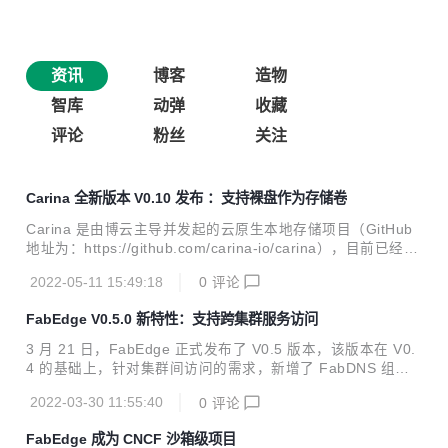
资讯
博客
造物
智库
动弹
收藏
评论
粉丝
关注
Carina 全新版本 V0.10 发布 ：支持裸盘作为存储卷
Carina 是由博云主导并发起的云原生本地存储项目（GitHub
地址为：https://github.com/carina-io/carina），目前已经进
入 CNCF 全景图。 Carina 旨在为云原生环境中的有状态应用
2022-05-11 15:49:18
0
评论
提供高性能、免运维的本地存储解决方案，具体存储卷生命周
期管理、本地设备管理、智能调度等能力。Carina 作为博云
FabEdge V0.5.0 新特性：支持跨集群服务访问
容器云平台的组件之一，已经在多个金融机构的生产环境中稳
定运行多年。 重大喜讯！！！重大喜讯 ！！！重大喜
3 月 21 日，FabEdge 正式发布了 V0.5 版本，该版本在 V0.
讯！！！ Carina 项目组于 4 月 28 日发布了 V0.10.0 版本。
4 的基础上，针对集群间访问的需求，新增了 FabDNS 组
该版本实现了诸多升级迭代，笔者将通过本篇文章给大家初步
件，实现了对跨集群服务访问功能的支持。 FabEdge 一款基
介绍 Carina ...
2022-03-30 11:55:40
0
评论
于 Kubernetes 构建的专注于边缘计算场景的容器网络方案，
支持 KubeEdge / SuperEdge / OpenYurt 等主流边缘计算框
FabEdge 成为 CNCF 沙箱级项目
架。旨在解决边缘计算场景下容器网络配置管理复杂，网络割