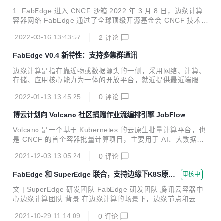
裂互不通信，缺少拓扑感知能力，无法提供就近访问等问题。
1. FabEdge 进入 CNCF 沙箱 2022 年 3 月 8 日，边缘计算
2022 年 3 月 8 日，FabEdge 被接纳为 CNCF 沙箱级项目，
容器网络 FabEdge 通过了全球顶级开源基金会 CNCF 技术监
成为 CNCF 沙箱中首个边缘容器网络项目。 1. 跨集群需求...
督委员会（TOC）的评定，正式成为 CNCF 沙箱级项目（Sa
2022-03-16 13:43:57
2
评论
ndbox Projects）。这意味着 FabEdge 得到了云原生开源社
区的认可，同时通过沙箱捐赠给 CNCF，进一步保障了项目的
FabEdge V0.4 新特性：支持多集群通讯
中立性，有利于开发者、合作伙伴等共同参与项目建设，协作
共赢，推动边缘计算场景容器网络管理。 Sandbox 是 CNCF
边缘计算是指在靠近物或数据源头的⼀侧，采用网络、计算、
创建的旨在为开源项目提供一个有益的、中立的家园，以促进
存储、应用核心能力为⼀体的开放平台，就近提供最近端服
开源项目的合作与开发。入选沙箱的项目，是被 CNCF TOC
务。其应用程序在边缘侧发起，产生更快的网络服务响应，满
认可的，并值得进...
2022-01-13 13:45:25
0
评论
足行业在实时业务、应⽤智能、安全与隐私保护等方面的基本
需求。边缘计算处于物理实体和⼯业连接之间，或处于物理实
博云计划向 Volcano 社区捐赠作业流编排引擎 JobFlow
体的顶端。 根据计算能力大小，边缘计算可以分为两⼤类：
轻边缘：计算能力受限，网络条件差，业务单⼀，数量庞⼤，
Volcano 是一个基于 Kubernetes 的云原生批量计算平台，也
地理位置分散，⽐如智慧小区，车联网，无人机等。 重边缘：
是 CNCF 的首个容器批量计算项目，主要用于 AI、大数据、
计算能力相对充足，网络条件相对稳定，业务复杂，可靠性，
基因、渲染等诸多高性能计算场景，对主流通用计算框架均有
安全性有⼀定要求，比如5G MEC，工业互联网，智慧城市
2021-12-03 13:05:24
0
评论
很好的支持。它提供面向高性能负载的调度策略、完善的作业
等。 FabEdge 是⼀个基于 kubernetes ...
生命周期管理、异构硬件管理、面向高性能负载的性能优化等
FabEdge 和 SuperEdge 联合，支持边缘下K8S原生S
审核中
能力，目前在很多领域都已落地应用。 目前 Volcano 已经支
ervice互访和Pod直通
持几乎所有的主流计算框架，包括 MindSpore、TensorFlo
文 | SuperEdge 研发团队 FabEdge 研发团队 腾讯云容器中
w、Kubeflow、MPI、PyTorch、飞桨、Spark、Flink、HOR
心边缘计算团队 背景 在边缘计算的场景下，边缘节点和云端
OVOD 等。 JobFlow诞生的背景 Volcano 虽然提供了优秀的
为单向网络，从云端无法直接访问边缘节点，导致了以下的问
基于作业的任...
2021-10-29 11:14:09
0
评论
题： 云端无法访问边缘端的 service ; 边访问云端 service 需