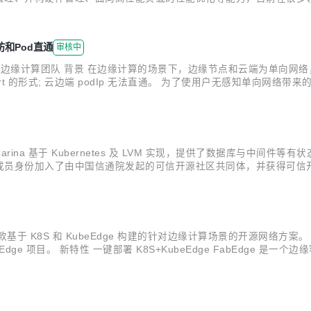
、PyTorch、飞桨、Spark、Flink、HOROVOD 等。 JobFlow诞生的
互访和Pod直通
审核中
 腾讯云容器中心边缘计算团队 背景 在边缘计算的场景下，边缘节点和云端为
deport 的形式; 云边端 podIp 无法直通。 为了使用户无感知单向网络带来的差
Edge 是 Kubernetes 原生的边缘容器方案，它将 Kuberne...
案，Carina 基于 Kubernetes 及 LVM 实现，提供了数据库与中间件
批成员身份加入了由中国信通院发起的可信开源社区共同体，并获得可信开源
和极低延迟的性能指标，同时易安装、自运维能力又极大的减轻了存储系统的
这是一款基于 K8S 和 KubeEdge 构建的针对边缘计算场景的开源网
Edge 项目。 新特性 一键部署 K8S+KubeEdge FabEdge 是一个
ge 的门槛过高。我们推出一键部署 K8S + KubeEdge 的功能，方便用户快