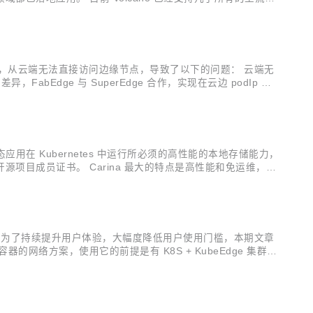
背景 Volcano 虽然提供了优秀的基于作业的任...
单向网络，从云端无法直接访问边缘节点，导致了以下的问题： 云端无
异，FabEdge 与 SuperEdge 合作，实现在云边 podIp 直
等有状态应用在 Kubernetes 中运行所必须的高性能的本地存储能力，
项目成员证书。 Carina 最大的特点是高性能和免运维，为
运维压力。另外，Carina 还提供了本地磁盘管理能力...
络方案。 为了持续提升用户体验，大幅度降低用户使用门槛，本期文章
边缘容器的网络方案，使用它的前提是有 K8S + KubeEdge 集群。
速上手。 自...