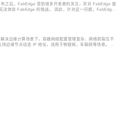
之后，FabEdge 受到很多开发者的关注，并对 FabEdge 提
无法体验 FabEdge 的挑战。 因此，针对这一问题，FabEdge
K8S集群 安装条件 遵循 ...
的开源网络方案，解决边缘计算场景下，容器网络配置管理复杂、网络割裂互不
；支持边缘节点动态 IP 地址，适用于物联网，车联网等场景。 目
迎更多技...