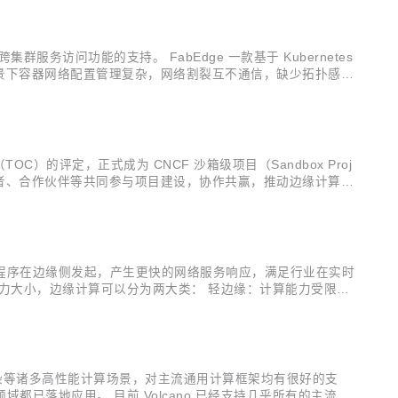
集群服务访问功能的支持。 FabEdge 一款基于 Kubernetes
边缘计算场景下容器网络配置管理复杂，网络割裂互不通信，缺少拓扑感知
目。 1. 跨集群需求...
（TOC）的评定，正式成为 CNCF 沙箱级项目（Sandbox Proj
于开发者、合作伙伴等共同参与项目建设，协作共赢，推动边缘计算场
项目，是被 CNCF TOC 认可的，并值得进...
程序在边缘侧发起，产生更快的网络服务响应，满足行业在实时
力大小，边缘计算可以分为两⼤类： 轻边缘：计算能力受限，
定，业务复杂，可靠性，安全性有⼀定要求，比如5G ME
基因、渲染等诸多高性能计算场景，对主流通用计算框架均有很好的支
落地应用。 目前 Volcano 已经支持几乎所有的主流计