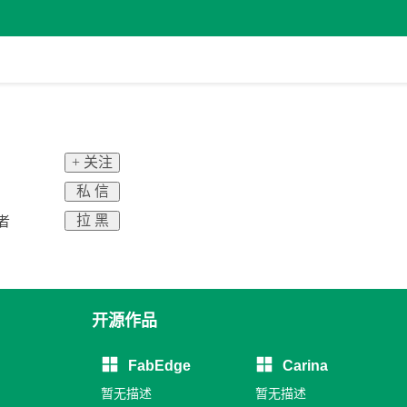
+ 关注
私 信
拉 黑
者
开源作品
FabEdge
Carina
暂无描述
暂无描述