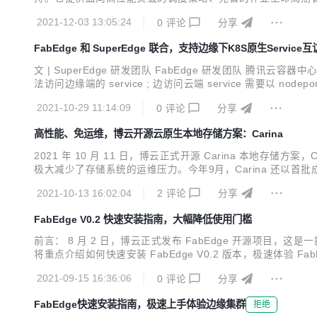
算框架，包括 MindSpore、TensorFlow、Kubeflow、MPI
2021-12-03 13:05:24
0
评论
分享
FabEdge 和 SuperEdge 联合，支持边缘下K8S原生Service
文 | SuperEdge 研发团队 FabEdge 研发团队
法访问边缘端的 service ; 边访问云端 service 需要以 no
通。 1、SuperEdge 介绍 1.1 什么是 SuperEdge ? Super
2021-10-29 11:14:09
0
评论
分享
高性能、免运维，博云开源云原生本地存储方案：Carina
2021 年 10 月 11 日，博云正式开源 Carina 本地存储方
极大减少了存储系统的运维压力。今年9月，Carina 还以首
中间件、数据库等有状态服务提供了匹配本地磁盘的高 IOPS 
2021-10-13 16:02:04
2
评论
分享
FabEdge V0.2 快速安装指南，大幅降低使用门槛
前言： 8 月 2 日，博云正式发布 FabEdge 开源项目，
将重点介绍如何快速安装 FabEdge V0.2 版本，极速体验 Fab
但是 K8S + KubeEdge 的部署比较复杂，导致使用 FabEd
2021-09-15 16:36:06
0
评论
分享
FabEdge快速安装指南，极速上手体验边缘集群
拒绝