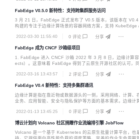
FabEdge V0.5.0 新特性：支持跨集群服务访问
3 月 21 日，FabEdge 正式发布了 V0.5 版本，该版本在
构建的专注于边缘计算场景的容器网络方案，支持 KubeEdge 
能力，无法提供就近访问等问题。2022 年 3 月 8 日，FabEd
2022-03-30 11:55:40
0
评论
分享
FabEdge 成为 CNCF 沙箱级项目
1. FabEdge 进入 CNCF 沙箱 2022 年 3 月 8 日，
ects）。这意味着 FabEdge 得到了云原生开源社区的
景容器网络管理。 Sandbox 是 CNCF 创建的旨在为开源
2022-03-16 13:43:57
2
评论
分享
FabEdge V0.4 新特性：支持多集群通讯
边缘计算是指在靠近物或数据源头的⼀侧，采用网络、计算、
业务、应⽤智能、安全与隐私保护等方面的基本需求。边缘计算
网络条件差，业务单⼀，数量庞⼤，地理位置分散，⽐如智慧小
2022-01-13 13:45:25
0
评论
分享
C，工业互联网，智慧城市等。 FabEdge 是⼀个基于 kubernetes
博云计划向 Volcano 社区捐赠作业流编排引擎 JobFlow
Volcano 是一个基于 Kubernetes 的云原生批量计
持。它提供面向高性能负载的调度策略、完善的作业生命周期管理