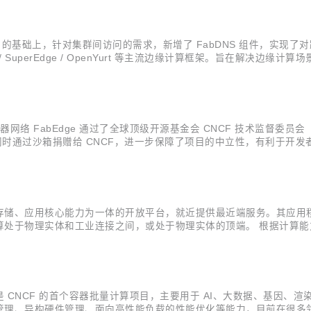
 V0.4 的基础上，针对集群间访问的需求，新增了 FabDNS 组件，实现了对跨
/ SuperEdge / OpenYurt 等主流边缘计算框架。旨在解决
ge 被接纳为 CNCF 沙箱级项目，成为 CNCF 沙箱中首个边缘容器网络项
边缘计算容器网络 FabEdge 通过了全球顶级开源基金会 CNCF 技术监督委员会
认可，同时通过沙箱捐赠给 CNCF，进一步保障了项目的中立性，有利
项目提供一个有益的、中立的家园，以促进开源项目的合作与开发。入选沙箱的
存储、应用核心能力为⼀体的开放平台，就近提供最近端服务。其应用
处于物理实体和⼯业连接之间，或处于物理实体的顶端。 根据计算能
区，车联网，无人机等。 重边缘：计算能力相对充足，网络条件相对稳
 ...
算平台，也是 CNCF 的首个容器批量计算项目，主要用于 AI、大数据、
、异构硬件管理、面向高性能负载的性能优化等能力，目前在很多领域都已