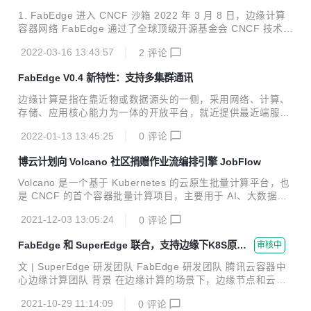
裂互不通信，缺少拓扑感知能力，无法提供就近访问等问题。
1. FabEdge 进入 CNCF 沙箱 2022 年 3 月 8 日，边缘计算
2022 年 3 月 8 日，FabEdge 被接纳为 CNCF 沙箱级项目，
容器网络 FabEdge 通过了全球顶级开源基金会 CNCF 技术监
成为 CNCF 沙箱中首个边缘容器网络项目。 1. 跨集群需求...
督委员会（TOC）的评定，正式成为 CNCF 沙箱级项目（Sa
2022-03-16 13:43:57
2
评论
ndbox Projects）。这意味着 FabEdge 得到了云原生开源社
区的认可，同时通过沙箱捐赠给 CNCF，进一步保障了项目的
FabEdge V0.4 新特性：支持多集群通讯
中立性，有利于开发者、合作伙伴等共同参与项目建设，协作
共赢，推动边缘计算场景容器网络管理。 Sandbox 是 CNCF
边缘计算是指在靠近物或数据源头的⼀侧，采用网络、计算、
创建的旨在为开源项目提供一个有益的、中立的家园，以促进
存储、应用核心能力为⼀体的开放平台，就近提供最近端服
开源项目的合作与开发。入选沙箱的项目，是被 CNCF TOC
务。其应用程序在边缘侧发起，产生更快的网络服务响应，满
认可的，并值得进...
2022-01-13 13:45:25
0
评论
足行业在实时业务、应⽤智能、安全与隐私保护等方面的基本
需求。边缘计算处于物理实体和⼯业连接之间，或处于物理实
博云计划向 Volcano 社区捐赠作业流编排引擎 JobFlow
体的顶端。 根据计算能力大小，边缘计算可以分为两⼤类：
轻边缘：计算能力受限，网络条件差，业务单⼀，数量庞⼤，
Volcano 是一个基于 Kubernetes 的云原生批量计算平台，也
地理位置分散，⽐如智慧小区，车联网，无人机等。 重边缘：
是 CNCF 的首个容器批量计算项目，主要用于 AI、大数据、
计算能力相对充足，网络条件相对稳定，业务复杂，可靠性，
基因、渲染等诸多高性能计算场景，对主流通用计算框架均有
安全性有⼀定要求，比如5G MEC，工业互联网，智慧城市
2021-12-03 13:05:24
0
评论
很好的支持。它提供面向高性能负载的调度策略、完善的作业
等。 FabEdge 是⼀个基于 kubernetes ...
生命周期管理、异构硬件管理、面向高性能负载的性能优化等
FabEdge 和 SuperEdge 联合，支持边缘下K8S原生S
审核中
能力，目前在很多领域都已落地应用。 目前 Volcano 已经支
ervice互访和Pod直通
持几乎所有的主流计算框架，包括 MindSpore、TensorFlo
文 | SuperEdge 研发团队 FabEdge 研发团队 腾讯云容器中
w、Kubeflow、MPI、PyTorch、飞桨、Spark、Flink、HOR
心边缘计算团队 背景 在边缘计算的场景下，边缘节点和云端
OVOD 等。 JobFlow诞生的背景 Volcano 虽然提供了优秀的
为单向网络，从云端无法直接访问边缘节点，导致了以下的问
基于作业的任...
2021-10-29 11:14:09
0
评论
题： 云端无法访问边缘端的 service ; 边访问云端 service 需