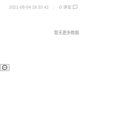
极速上手体验 FabEdge 项目。 快速部署K8S集群 安装条件
网络方案，解决边缘计算场景下，容器网络配置管理复杂、网
遵循 ...
2021-08-04 18:33:42
0
评论
络割裂互不通信、缺少服务发现、缺少拓扑感知能力、无法提
供就近访问等难题。 并且，Fabedge 支持弱网环境，如4/5
G，WiFi，LoRa 等；支持边缘节点动态 IP 地址，适用于物联
网，车联网等场景。 目前，FabEdge 项目代码已在Github上
开源，项目地址为：https://github.com/FabEdge/fabedge。
暂无更多数据
项目使用 Apache 2.0 协议，欢迎更多技...