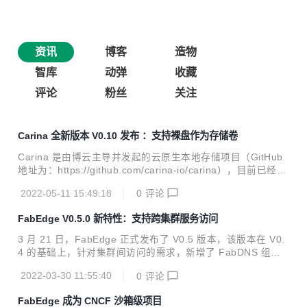
资讯
博客
造物
智库
动弹
收藏
评论
粉丝
关注
Carina 全新版本 V0.10 发布 ：支持裸盘作为存储卷
Carina 是由博云主导并发起的云原生本地存储项目（GitHub
地址为：https://github.com/carina-io/carina），目前已经进
入 CNCF 全景图。 Carina 旨在为云原生环境中的有状态应用
2022-05-11 15:49:18
0
评论
提供高性能、免运维的本地存储解决方案，具体存储卷生命周
期管理、本地设备管理、智能调度等能力。Carina 作为博云
FabEdge V0.5.0 新特性：支持跨集群服务访问
容器云平台的组件之一，已经在多个金融机构的生产环境中稳
定运行多年。 重大喜讯！！！重大喜讯 ！！！重大喜
3 月 21 日，FabEdge 正式发布了 V0.5 版本，该版本在 V0.
讯！！！ Carina 项目组于 4 月 28 日发布了 V0.10.0 版本。
4 的基础上，针对集群间访问的需求，新增了 FabDNS 组
该版本实现了诸多升级迭代，笔者将通过本篇文章给大家初步
件，实现了对跨集群服务访问功能的支持。 FabEdge 一款基
介绍 Carina ...
2022-03-30 11:55:40
0
评论
于 Kubernetes 构建的专注于边缘计算场景的容器网络方案，
支持 KubeEdge / SuperEdge / OpenYurt 等主流边缘计算框
FabEdge 成为 CNCF 沙箱级项目
架。旨在解决边缘计算场景下容器网络配置管理复杂，网络割