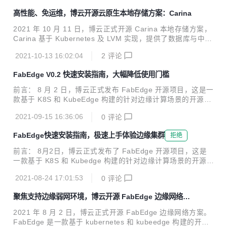
要以 nodeport 的形式; 云边端 podIp 无法直通。 为了使用户
高性能、免运维，博云开源云原生本地存储方案：Carina
无感知单向网络带来的差异，FabEdge 与 SuperEdge 合
作，实现在云边 podIp 直通。 1、SuperEdge 介绍 1.1 什么
2021 年 10 月 11 日，博云正式开源 Carina 本地存储方案，
是 SuperEdge ? SuperEdge 是 Kubernetes 原生的边缘容器
Carina 基于 Kubernetes 及 LVM 实现，提供了数据库与中间
方案，它将 Kuberne...
件等有状态应用在 Kubernetes 中运行所必须的高性能的本地
2021-10-13 16:02:04
2
评论
存储能力，极大减少了存储系统的运维压力。今年9月，Carin
a 还以首批成员身份加入了由中国信通院发起的可信开源社区
FabEdge V0.2 快速安装指南，大幅降低使用门槛
共同体，并获得可信开源项目成员证书。 Carina 最大的特点
是高性能和免运维，为中间件、数据库等有状态服务提供了匹
前言： 8 月 2 日，博云正式发布 FabEdge 开源项目，这是一
配本地磁盘的高 IOPS 和极低延迟的性能指标，同时易安装、
款基于 K8S 和 KubeEdge 构建的针对边缘计算场景的开源网
自运维能力又极大的减轻了存储系统的运维压力。另外，Cari
络方案。 为了持续提升用户体验，大幅度降低用户使用门槛，
na 还提供了本地磁盘管理能力...
2021-09-15 16:36:06
0
评论
本期文章将重点介绍如何快速安装 FabEdge V0.2 版本，极速
体验 FabEdge 项目。 新特性 一键部署 K8S+KubeEdge Fab
FabEdge快速安装指南，极速上手体验边缘集群
拒绝
Edge 是一个边缘容器的网络方案，使用它的前提是有 K8S +
KubeEdge 集群。但是 K8S + KubeEdge 的部署比较复杂，
前言： 8月2日，博云正式发布了 FabEdge 开源项目，这是
导致使用 FabEdge 的门槛过高。我们推出一键部署 K8S + K
一款基于 K8S 和 Kubedge 构建的针对边缘计算场景的开源网
ubeEdge 的功能，方便用户快速上手。 自...
络方案。发布之后，FabEdge 受到很多开发者的关注，并对
2021-08-24 17:01:53
0
评论
FabEdge 提出了很多宝贵的建议。同时，我们注意到用户在
安装部署 FabEdge 的过程中，遇到因为无法搭建 Kubernete
聚焦支持边缘弱网环境，博云开源 FabEdge 边缘网络方
s + Kubedge 集群，而无法体验 FabEdge 的挑战。 因此，
案
针对这一问题，FabEdge 团队推出了一键部署K8S 和 Kubed
2021 年 8 月 2 日，博云正式开源 FabEdge 边缘网络方案。
ge 的功能，本期文章将介绍使用该功能快速部署集群，从而
FabEdge 是一款基于 kubernetes 和 kubeedge 构建的开源