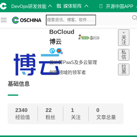
媒体矩阵
DevOps研发效能
开源中国APP
BoCloud
+
关
博云
注
私
信
云计算PaaS及多云管理
拉
黑
创新领域的领军者
基础信息
2340
22
1
0
经验值
粉丝
关注
文章总量