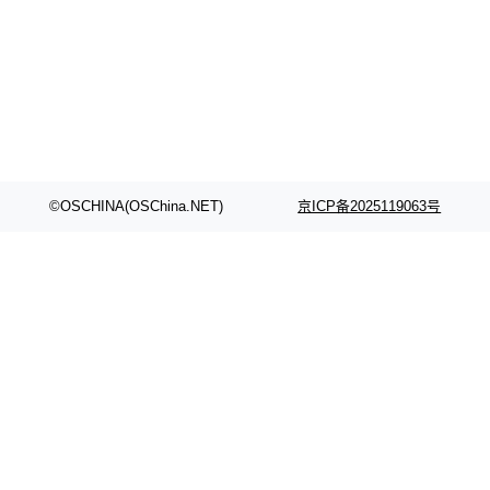
©OSCHINA(OSChina.NET)
京ICP备2025119063号