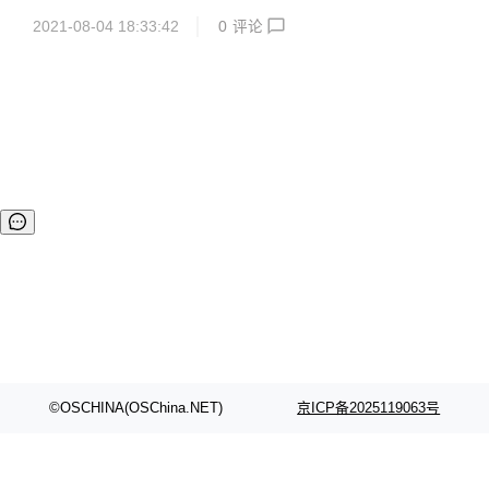
极速上手体验 FabEdge 项目。 快速部署K8S集群 安装条件
网络方案，解决边缘计算场景下，容器网络配置管理复杂、网
遵循 ...
2021-08-04 18:33:42
0
评论
络割裂互不通信、缺少服务发现、缺少拓扑感知能力、无法提
供就近访问等难题。 并且，Fabedge 支持弱网环境，如4/5
G，WiFi，LoRa 等；支持边缘节点动态 IP 地址，适用于物联
网，车联网等场景。 目前，FabEdge 项目代码已在Github上
开源，项目地址为：https://github.com/FabEdge/fabedge。
项目使用 Apache 2.0 协议，欢迎更多技...
©OSCHINA(OSChina.NET)
京ICP备2025119063号