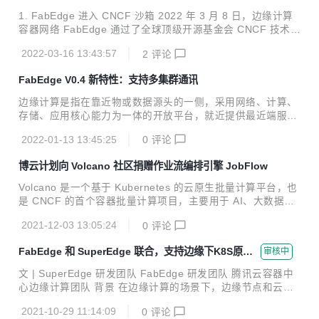
裂互不通信，缺少拓扑感知能力，无法提供就近访问等问题。
1. FabEdge 进入 CNCF 沙箱 2022 年 3 月 8 日，边缘计算
2022 年 3 月 8 日，FabEdge 被接纳为 CNCF 沙箱级项目，
容器网络 FabEdge 通过了全球顶级开源基金会 CNCF 技术监
成为 CNCF 沙箱中首个边缘容器网络项目。 1. 跨集群需求...
督委员会（TOC）的评定，正式成为 CNCF 沙箱级项目（Sa
2022-03-16 13:43:57
2
评论
ndbox Projects）。这意味着 FabEdge 得到了云原生开源社
区的认可，同时通过沙箱捐赠给 CNCF，进一步保障了项目的
FabEdge V0.4 新特性：支持多集群通讯
中立性，有利于开发者、合作伙伴等共同参与项目建设，协作
共赢，推动边缘计算场景容器网络管理。 Sandbox 是 CNCF
边缘计算是指在靠近物或数据源头的⼀侧，采用网络、计算、
创建的旨在为开源项目提供一个有益的、中立的家园，以促进
存储、应用核心能力为⼀体的开放平台，就近提供最近端服
开源项目的合作与开发。入选沙箱的项目，是被 CNCF TOC
务。其应用程序在边缘侧发起，产生更快的网络服务响应，满
认可的，并值得进...
2022-01-13 13:45:25
0
评论
足行业在实时业务、应⽤智能、安全与隐私保护等方面的基本
需求。边缘计算处于物理实体和⼯业连接之间，或处于物理实
博云计划向 Volcano 社区捐赠作业流编排引擎 JobFlow
体的顶端。 根据计算能力大小，边缘计算可以分为两⼤类：
轻边缘：计算能力受限，网络条件差，业务单⼀，数量庞⼤，
Volcano 是一个基于 Kubernetes 的云原生批量计算平台，也
地理位置分散，⽐如智慧小区，车联网，无人机等。 重边缘：
是 CNCF 的首个容器批量计算项目，主要用于 AI、大数据、
计算能力相对充足，网络条件相对稳定，业务复杂，可靠性，
基因、渲染等诸多高性能计算场景，对主流通用计算框架均有
安全性有⼀定要求，比如5G MEC，工业互联网，智慧城市
2021-12-03 13:05:24
0
评论
很好的支持。它提供面向高性能负载的调度策略、完善的作业
等。 FabEdge 是⼀个基于 kubernetes ...
生命周期管理、异构硬件管理、面向高性能负载的性能优化等
FabEdge 和 SuperEdge 联合，支持边缘下K8S原生S
审核中
能力，目前在很多领域都已落地应用。 目前 Volcano 已经支
ervice互访和Pod直通
持几乎所有的主流计算框架，包括 MindSpore、TensorFlo
文 | SuperEdge 研发团队 FabEdge 研发团队 腾讯云容器中
w、Kubeflow、MPI、PyTorch、飞桨、Spark、Flink、HOR
心边缘计算团队 背景 在边缘计算的场景下，边缘节点和云端
OVOD 等。 JobFlow诞生的背景 Volcano 虽然提供了优秀的
为单向网络，从云端无法直接访问边缘节点，导致了以下的问
基于作业的任...
2021-10-29 11:14:09
0
评论
题： 云端无法访问边缘端的 service ; 边访问云端 service 需