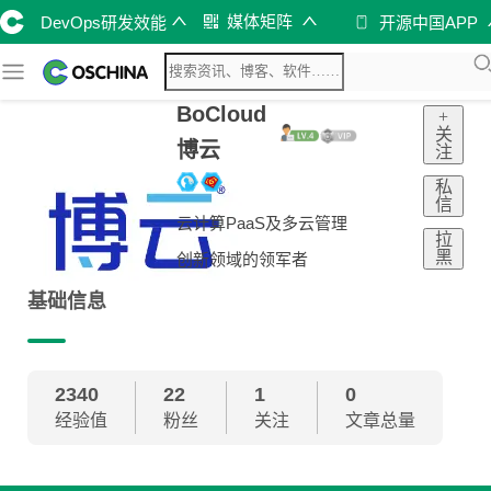
媒体矩阵
DevOps研发效能
开源中国APP
BoCloud
+
关
博云
注
私
信
云计算PaaS及多云管理
拉
黑
创新领域的领军者
基础信息
2340
22
1
0
经验值
粉丝
关注
文章总量