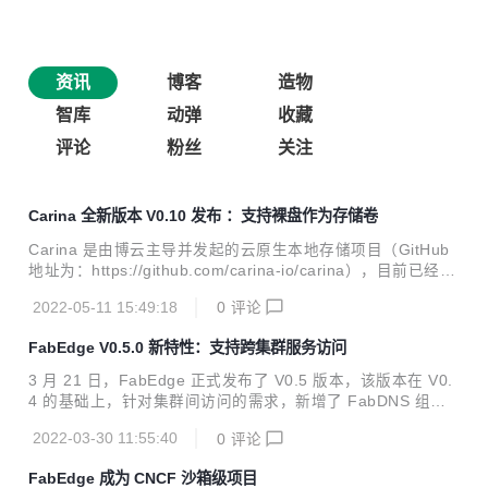
资讯
博客
造物
智库
动弹
收藏
评论
粉丝
关注
Carina 全新版本 V0.10 发布 ：支持裸盘作为存储卷
Carina 是由博云主导并发起的云原生本地存储项目（GitHub
地址为：https://github.com/carina-io/carina），目前已经进
入 CNCF 全景图。 Carina 旨在为云原生环境中的有状态应用
2022-05-11 15:49:18
0
评论
提供高性能、免运维的本地存储解决方案，具体存储卷生命周
期管理、本地设备管理、智能调度等能力。Carina 作为博云
FabEdge V0.5.0 新特性：支持跨集群服务访问
容器云平台的组件之一，已经在多个金融机构的生产环境中稳
定运行多年。 重大喜讯！！！重大喜讯 ！！！重大喜
3 月 21 日，FabEdge 正式发布了 V0.5 版本，该版本在 V0.
讯！！！ Carina 项目组于 4 月 28 日发布了 V0.10.0 版本。
4 的基础上，针对集群间访问的需求，新增了 FabDNS 组
该版本实现了诸多升级迭代，笔者将通过本篇文章给大家初步
件，实现了对跨集群服务访问功能的支持。 FabEdge 一款基
介绍 Carina ...
2022-03-30 11:55:40
0
评论
于 Kubernetes 构建的专注于边缘计算场景的容器网络方案，
支持 KubeEdge / SuperEdge / OpenYurt 等主流边缘计算框
FabEdge 成为 CNCF 沙箱级项目
架。旨在解决边缘计算场景下容器网络配置管理复杂，网络割