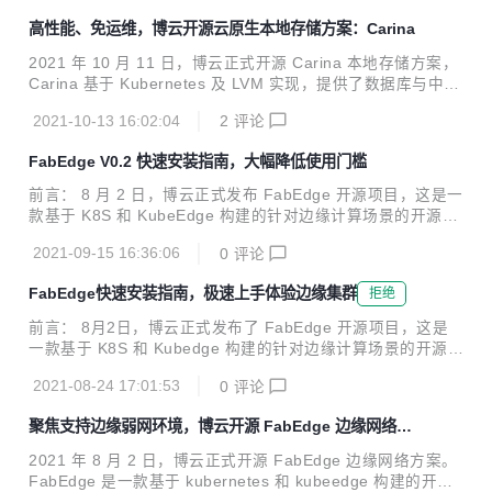
要以 nodeport 的形式; 云边端 podIp 无法直通。 为了使用户
高性能、免运维，博云开源云原生本地存储方案：Carina
无感知单向网络带来的差异，FabEdge 与 SuperEdge 合
作，实现在云边 podIp 直通。 1、SuperEdge 介绍 1.1 什么
2021 年 10 月 11 日，博云正式开源 Carina 本地存储方案，
是 SuperEdge ? SuperEdge 是 Kubernetes 原生的边缘容器
Carina 基于 Kubernetes 及 LVM 实现，提供了数据库与中间
方案，它将 Kuberne...
件等有状态应用在 Kubernetes 中运行所必须的高性能的本地
2021-10-13 16:02:04
2
评论
存储能力，极大减少了存储系统的运维压力。今年9月，Carin
a 还以首批成员身份加入了由中国信通院发起的可信开源社区
FabEdge V0.2 快速安装指南，大幅降低使用门槛
共同体，并获得可信开源项目成员证书。 Carina 最大的特点
是高性能和免运维，为中间件、数据库等有状态服务提供了匹
前言： 8 月 2 日，博云正式发布 FabEdge 开源项目，这是一
配本地磁盘的高 IOPS 和极低延迟的性能指标，同时易安装、
款基于 K8S 和 KubeEdge 构建的针对边缘计算场景的开源网
自运维能力又极大的减轻了存储系统的运维压力。另外，Cari
络方案。 为了持续提升用户体验，大幅度降低用户使用门槛，
na 还提供了本地磁盘管理能力...
2021-09-15 16:36:06
0
评论
本期文章将重点介绍如何快速安装 FabEdge V0.2 版本，极速
体验 FabEdge 项目。 新特性 一键部署 K8S+KubeEdge Fab
FabEdge快速安装指南，极速上手体验边缘集群
拒绝
Edge 是一个边缘容器的网络方案，使用它的前提是有 K8S +
KubeEdge 集群。但是 K8S + KubeEdge 的部署比较复杂，
前言： 8月2日，博云正式发布了 FabEdge 开源项目，这是
导致使用 FabEdge 的门槛过高。我们推出一键部署 K8S + K
一款基于 K8S 和 Kubedge 构建的针对边缘计算场景的开源网
ubeEdge 的功能，方便用户快速上手。 自...
络方案。发布之后，FabEdge 受到很多开发者的关注，并对
2021-08-24 17:01:53
0
评论
FabEdge 提出了很多宝贵的建议。同时，我们注意到用户在
安装部署 FabEdge 的过程中，遇到因为无法搭建 Kubernete
聚焦支持边缘弱网环境，博云开源 FabEdge 边缘网络方
s + Kubedge 集群，而无法体验 FabEdge 的挑战。 因此，
案
针对这一问题，FabEdge 团队推出了一键部署K8S 和 Kubed
2021 年 8 月 2 日，博云正式开源 FabEdge 边缘网络方案。
ge 的功能，本期文章将介绍使用该功能快速部署集群，从而
FabEdge 是一款基于 kubernetes 和 kubeedge 构建的开源