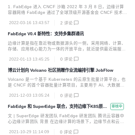
裂互不通信，缺少拓扑感知能力，无法提供就近访问等问题。
1. FabEdge 进入 CNCF 沙箱 2022 年 3 月 8 日，边缘计算
2022 年 3 月 8 日，FabEdge 被接纳为 CNCF 沙箱级项目，
容器网络 FabEdge 通过了全球顶级开源基金会 CNCF 技术监
成为 CNCF 沙箱中首个边缘容器网络项目。 1. 跨集群需求...
督委员会（TOC）的评定，正式成为 CNCF 沙箱级项目（Sa
2022-03-16 13:43:57
2
评论
ndbox Projects）。这意味着 FabEdge 得到了云原生开源社
区的认可，同时通过沙箱捐赠给 CNCF，进一步保障了项目的
FabEdge V0.4 新特性：支持多集群通讯
中立性，有利于开发者、合作伙伴等共同参与项目建设，协作
共赢，推动边缘计算场景容器网络管理。 Sandbox 是 CNCF
边缘计算是指在靠近物或数据源头的⼀侧，采用网络、计算、
创建的旨在为开源项目提供一个有益的、中立的家园，以促进
存储、应用核心能力为⼀体的开放平台，就近提供最近端服
开源项目的合作与开发。入选沙箱的项目，是被 CNCF TOC
务。其应用程序在边缘侧发起，产生更快的网络服务响应，满
认可的，并值得进...
2022-01-13 13:45:25
0
评论
足行业在实时业务、应⽤智能、安全与隐私保护等方面的基本
需求。边缘计算处于物理实体和⼯业连接之间，或处于物理实
博云计划向 Volcano 社区捐赠作业流编排引擎 JobFlow
体的顶端。 根据计算能力大小，边缘计算可以分为两⼤类：
轻边缘：计算能力受限，网络条件差，业务单⼀，数量庞⼤，
Volcano 是一个基于 Kubernetes 的云原生批量计算平台，也
地理位置分散，⽐如智慧小区，车联网，无人机等。 重边缘：
是 CNCF 的首个容器批量计算项目，主要用于 AI、大数据、
计算能力相对充足，网络条件相对稳定，业务复杂，可靠性，
基因、渲染等诸多高性能计算场景，对主流通用计算框架均有
安全性有⼀定要求，比如5G MEC，工业互联网，智慧城市
2021-12-03 13:05:24
0
评论
很好的支持。它提供面向高性能负载的调度策略、完善的作业
等。 FabEdge 是⼀个基于 kubernetes ...
生命周期管理、异构硬件管理、面向高性能负载的性能优化等
FabEdge 和 SuperEdge 联合，支持边缘下K8S原生S
审核中
能力，目前在很多领域都已落地应用。 目前 Volcano 已经支
ervice互访和Pod直通
持几乎所有的主流计算框架，包括 MindSpore、TensorFlo
文 | SuperEdge 研发团队 FabEdge 研发团队 腾讯云容器中
w、Kubeflow、MPI、PyTorch、飞桨、Spark、Flink、HOR
心边缘计算团队 背景 在边缘计算的场景下，边缘节点和云端
OVOD 等。 JobFlow诞生的背景 Volcano 虽然提供了优秀的
为单向网络，从云端无法直接访问边缘节点，导致了以下的问
基于作业的任...
2021-10-29 11:14:09
0
评论
题： 云端无法访问边缘端的 service ; 边访问云端 service 需