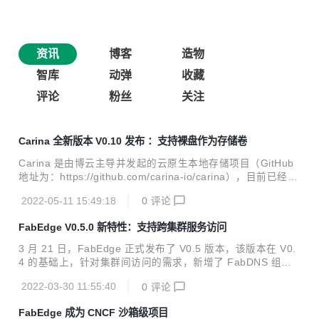
资讯
博客
造物
智库
动弹
收藏
评论
粉丝
关注
Carina 全新版本 V0.10 发布 ：支持裸盘作为存储卷
Carina 是由博云主导并发起的云原生本地存储项目（GitHub
地址为：https://github.com/carina-io/carina），目前已经进
入 CNCF 全景图。 Carina 旨在为云原生环境中的有状态应用
2022-05-11 15:49:18
0
评论
提供高性能、免运维的本地存储解决方案，具体存储卷生命周
期管理、本地设备管理、智能调度等能力。Carina 作为博云
FabEdge V0.5.0 新特性：支持跨集群服务访问
容器云平台的组件之一，已经在多个金融机构的生产环境中稳
定运行多年。 重大喜讯！！！重大喜讯 ！！！重大喜
3 月 21 日，FabEdge 正式发布了 V0.5 版本，该版本在 V0.
讯！！！ Carina 项目组于 4 月 28 日发布了 V0.10.0 版本。
4 的基础上，针对集群间访问的需求，新增了 FabDNS 组
该版本实现了诸多升级迭代，笔者将通过本篇文章给大家初步
件，实现了对跨集群服务访问功能的支持。 FabEdge 一款基
介绍 Carina ...
2022-03-30 11:55:40
0
评论
于 Kubernetes 构建的专注于边缘计算场景的容器网络方案，
支持 KubeEdge / SuperEdge / OpenYurt 等主流边缘计算框
FabEdge 成为 CNCF 沙箱级项目
架。旨在解决边缘计算场景下容器网络配置管理复杂，网络割