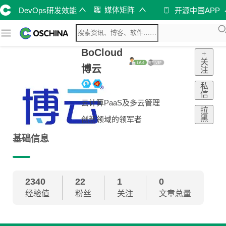
媒体矩阵
DevOps研发效能
开源中国APP
BoCloud
+
关
博云
注
私
信
云计算PaaS及多云管理
拉
黑
创新领域的领军者
基础信息
2340
22
1
0
经验值
粉丝
关注
文章总量