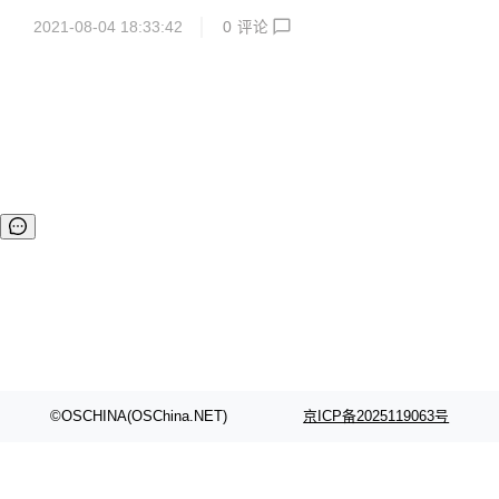
极速上手体验 FabEdge 项目。 快速部署K8S集群 安装条件
网络方案，解决边缘计算场景下，容器网络配置管理复杂、网
遵循 ...
2021-08-04 18:33:42
0
评论
络割裂互不通信、缺少服务发现、缺少拓扑感知能力、无法提
供就近访问等难题。 并且，Fabedge 支持弱网环境，如4/5
G，WiFi，LoRa 等；支持边缘节点动态 IP 地址，适用于物联
网，车联网等场景。 目前，FabEdge 项目代码已在Github上
开源，项目地址为：https://github.com/FabEdge/fabedge。
项目使用 Apache 2.0 协议，欢迎更多技...
©OSCHINA(OSChina.NET)
京ICP备2025119063号