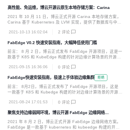
要以 nodeport 的形式; 云边端 podIp 无法直通。 为了使用户
高性能、免运维，博云开源云原生本地存储方案：Carina
无感知单向网络带来的差异，FabEdge 与 SuperEdge 合
作，实现在云边 podIp 直通。 1、SuperEdge 介绍 1.1 什么
2021 年 10 月 11 日，博云正式开源 Carina 本地存储方案，
是 SuperEdge ? SuperEdge 是 Kubernetes 原生的边缘容器
Carina 基于 Kubernetes 及 LVM 实现，提供了数据库与中间
方案，它将 Kuberne...
件等有状态应用在 Kubernetes 中运行所必须的高性能的本地
2021-10-13 16:02:04
2
评论
存储能力，极大减少了存储系统的运维压力。今年9月，Carin
a 还以首批成员身份加入了由中国信通院发起的可信开源社区
FabEdge V0.2 快速安装指南，大幅降低使用门槛
共同体，并获得可信开源项目成员证书。 Carina 最大的特点
是高性能和免运维，为中间件、数据库等有状态服务提供了匹
前言： 8 月 2 日，博云正式发布 FabEdge 开源项目，这是一
配本地磁盘的高 IOPS 和极低延迟的性能指标，同时易安装、
款基于 K8S 和 KubeEdge 构建的针对边缘计算场景的开源网
自运维能力又极大的减轻了存储系统的运维压力。另外，Cari
络方案。 为了持续提升用户体验，大幅度降低用户使用门槛，
na 还提供了本地磁盘管理能力...
2021-09-15 16:36:06
0
评论
本期文章将重点介绍如何快速安装 FabEdge V0.2 版本，极速
体验 FabEdge 项目。 新特性 一键部署 K8S+KubeEdge Fab
FabEdge快速安装指南，极速上手体验边缘集群
拒绝
Edge 是一个边缘容器的网络方案，使用它的前提是有 K8S +
KubeEdge 集群。但是 K8S + KubeEdge 的部署比较复杂，
前言： 8月2日，博云正式发布了 FabEdge 开源项目，这是
导致使用 FabEdge 的门槛过高。我们推出一键部署 K8S + K
一款基于 K8S 和 Kubedge 构建的针对边缘计算场景的开源网
ubeEdge 的功能，方便用户快速上手。 自...
络方案。发布之后，FabEdge 受到很多开发者的关注，并对
2021-08-24 17:01:53
0
评论
FabEdge 提出了很多宝贵的建议。同时，我们注意到用户在
安装部署 FabEdge 的过程中，遇到因为无法搭建 Kubernete
聚焦支持边缘弱网环境，博云开源 FabEdge 边缘网络方
s + Kubedge 集群，而无法体验 FabEdge 的挑战。 因此，
案
针对这一问题，FabEdge 团队推出了一键部署K8S 和 Kubed
2021 年 8 月 2 日，博云正式开源 FabEdge 边缘网络方案。
ge 的功能，本期文章将介绍使用该功能快速部署集群，从而
FabEdge 是一款基于 kubernetes 和 kubeedge 构建的开源