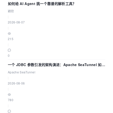
如何给 AI Agent 挑一个靠谱的解析工具？
颖欣
|
2026-08-07
|
215
|
0
一个 JDBC 参数引发的架构演进：Apache SeaTunnel 如何
解决数据同步中的“定时 Flush”难题
Apache SeaTunnel
|
2026-08-06
|
780
|