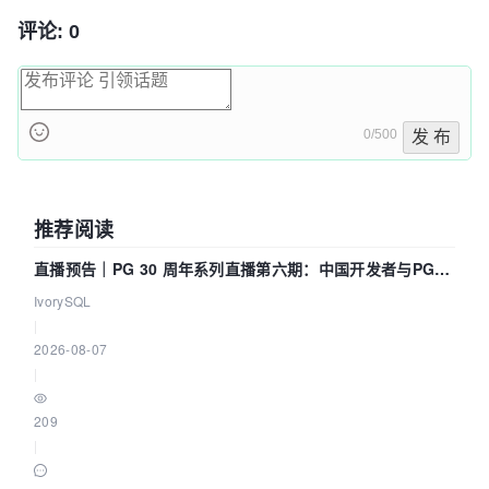
评论: 0
0/500
发 布
推荐阅读
直播预告｜PG 30 周年系列直播第六期：中国开发者与PG内
核——我们改得动吗？我们贡献了什么？
IvorySQL
|
2026-08-07
|
209
|