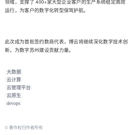
领域，支撑了 400+家大型企业客户的生产系统稳定高效
运行，为客户的数字化转型保驾护航。
此次成为首批签约数商代表，博云将继续深化数字技术创
新，为数字苏州建设贡献力量。
大数据
云计算
云管理平台
云原生
devops
© 著作权归作者所有