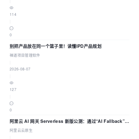
|
114
|
0
别把产品放在同一个篮子里！读懂IPD产品规划
禅道项目管理软件
|
2026-08-07
|
127
|
0
阿里云 AI 网关 Serverless 新版公测：通过“AI Fallback”与
拓扑可视化构建 AI 流量治理底座
阿里云云原生
|