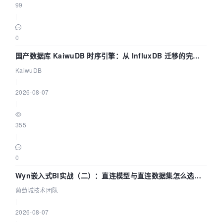
99
|
0
国产数据库 KaiwuDB 时序引擎：从 InfluxDB 迁移的完整
技术路径
KaiwuDB
|
2026-08-07
|
355
|
0
Wyn嵌入式BI实战（二）：直连模型与直连数据集怎么选，
参数为什么不生效？| 葡萄城技术团队
葡萄城技术团队
|
2026-08-07