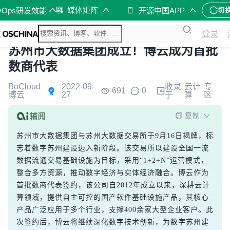
媒体矩阵
vOps研发效能
开源中国APP
切
登录
苏州市大数据集团成立！博云成为首批
数商代表
BoCloud
2022-09-
收录
云计
专
691
0
博云
27
于
算
区
复制
苏州市大数据集团与苏州大数据交易所于9月16日揭牌，标
志着数字苏州建设迈入新阶段。该交易所以建设全国一流
数据流通交易基础设施为目标，采用“1+2+N”运营模式，
整合多方资源，推动数字经济与实体经济融合。博云作为
首批数商代表签约，该公司自2012年成立以来，深耕云计
算领域，提供自主可控的国产软件基础设施产品，其核心
产品广泛应用于多个行业，支撑400余家大型企业客户。此
次签约后，博云将继续深化数字技术创新，为数字苏州建