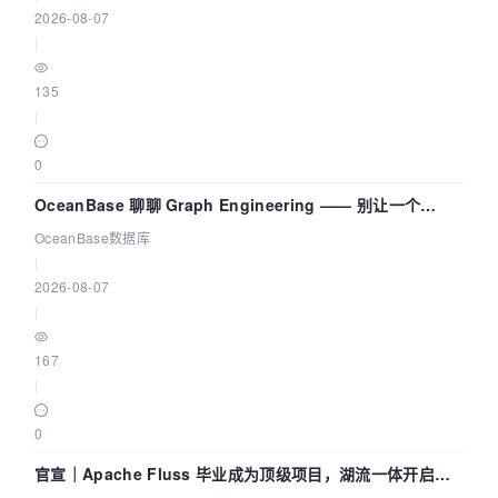
2026-08-07
|
135
|
0
OceanBase 聊聊 Graph Engineering —— 别让一个
Agent 既当运动员又
OceanBase数据库
|
2026-08-07
|
167
|
0
官宣｜Apache Fluss 毕业成为顶级项目，湖流一体开启