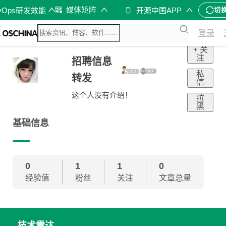
媒体矩阵
vOps研发效能
开源中国APP
切
登录
+ 关
注
招聘信息
私
转发
信
这个人没有介绍！
拉
黑
基础信息
0
1
1
0
经验值
粉丝
关注
文章总量
技术雷达