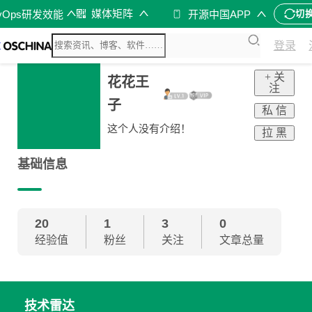
媒体矩阵
vOps研发效能
开源中国APP
切
登录
+ 关
花花王
注
子
私 信
这个人没有介绍！
拉 黑
基础信息
20
1
3
0
经验值
粉丝
关注
文章总量
技术雷达