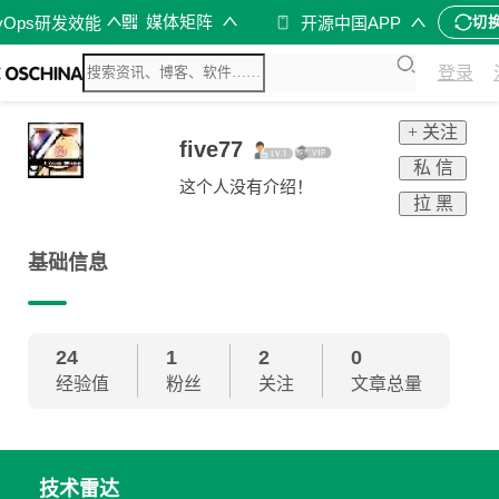
媒体矩阵
vOps研发效能
开源中国APP
切
登录
+ 关注
five77
私 信
这个人没有介绍！
拉 黑
基础信息
24
1
2
0
经验值
粉丝
关注
文章总量
技术雷达