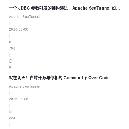
一个 JDBC 参数引发的架构演进：Apache SeaTunnel 如何
解决数据同步中的“定时 Flush”难题
Apache SeaTunnel
|
2026-08-06
|
796
|
0
就在明天！白鲸开源与你相约 Community Over Code
Asia 2026 主题演讲！
Apache SeaTunnel
|
2026-08-06
|
224
|