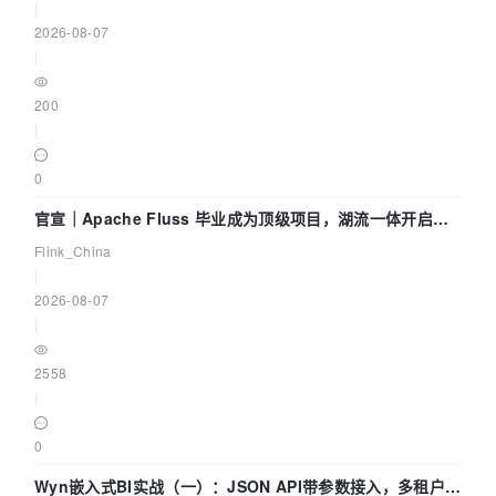
|
2026-08-07
|
200
|
0
官宣｜Apache Fluss 毕业成为顶级项目，湖流一体开启
Agentic Lake 全面实时化时代
Flink_China
|
2026-08-07
|
2558
|
0
Wyn嵌入式BI实战（一）：JSON API带参数接入，多租户数