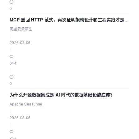
0
MCP 重回 HTTP 范式，再次证明架构设计和工程实践才是稀
缺资源
阿里云云原生
|
2026-08-06
|
644
|
0
为什么开源数据集成是 AI 时代的数据基础设施底座？
Apache SeaTunnel
|
2026-08-06
|
247