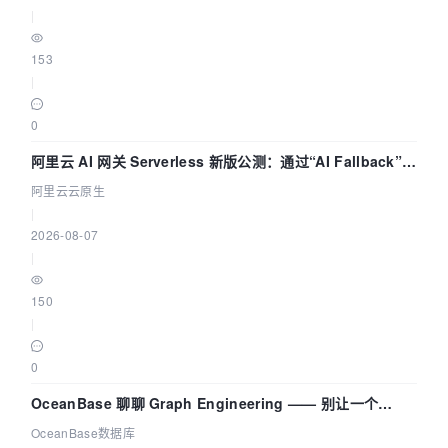
|
153
|
0
阿里云 AI 网关 Serverless 新版公测：通过“AI Fallback”与
拓扑可视化构建 AI 流量治理底座
阿里云云原生
|
2026-08-07
|
150
|
0
OceanBase 聊聊 Graph Engineering —— 别让一个
Agent 既当运动员又
OceanBase数据库