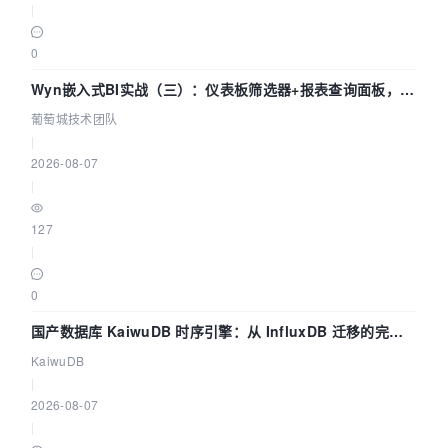
|
0
Wyn嵌入式BI实战（三）：仪表板筛选器+报表查询面板，参
数联动全闭环
葡萄城技术团队
|
2026-08-07
|
127
|
0
国产数据库 KaiwuDB 时序引擎：从 InfluxDB 迁移的完整
技术路径
KaiwuDB
|
2026-08-07
|