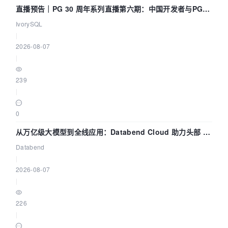
直播预告｜PG 30 周年系列直播第六期：中国开发者与PG内
核——我们改得动吗？我们贡献了什么？
IvorySQL
|
2026-08-07
|
239
|
0
从万亿级大模型到全线应用：Databend Cloud 助力头部 AI
企业构建全链路 Trace 数据管道
Databend
|
2026-08-07
|
226
|