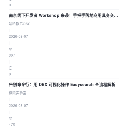
0
南京线下开发者 Workshop 来袭！手把手落地商用具身交互
智能 Agent 应用
哈哈欧尼OSC
|
2026-08-07
|
307
|
0
告别命令行：用 DBX 可视化操作 Easysearch 全流程解析
极限实验室
|
2026-08-07
|
470