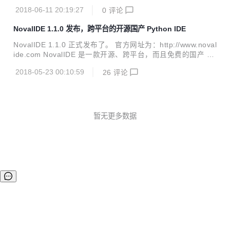
站的入口 允许用户删除软件自带或内建的解释器，只保留一个
软件新增的功能截图：
2018-06-11 20:19:27
0
评论
用户自己的解释器 设置关闭文档快捷键为Ctrl+W 优化对Pyth
on文件中文编码的处理，灵活处理Python2和3对中文编码申
NovalIDE 1.1.0 发布，跨平台的开源国产 Python IDE
明方式的不同 支持在主菜单中添加一些常用扩展工具的快捷键
和菜单 添加了Web浏览器功能 支持用户在工程中添加新建文
NovalIDE 1.1.0 正式发布了。 官方网址为：http://www.noval
件模板，文件种类有Python,JavaScript,CSS,HTML,XML
ide.com NovalIDE 是一款开源、跨平台，而且免费的国产 Py
等。 Windows安装包提供中英文语言选择功能 优化了软件的
thon IDE。有出色的语法高亮功能，支持多种语言，Python,
一些性能并...
2018-05-23 00:10:59
26
评论
C/C++, HTML, JavaScript, XML, CSS 等，能够自动检测，
并加载 Python 解释器，允许用户自由添加删除解释器，并选
择相应的解释器运行脚本，支持函数智能提示和代码自动完
成，以及新建NovalIDE工程和从现有代码创建工程，新建工
程类型将包括应用程序，Django,Flask,wxPython,Py2exe,Wi
暂无更多数据
n32,GTK，控制台程...