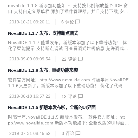
novalide 1.1.8 新添加功能如下: 支持按比例缩放整个 IDE 窗
口 支持自定义菜单栏 添加了插件管理器，并且支持下载,安
装，启用以及禁止插件 添加了 Pip 包管理插件，可以从 PyPI
2019-10-21 09:20:11
6
评论
服务器上下载，搜索以及更新包 新建了 pypi 插件，支持一键
式生成 zip 包并且可以发布到本地或者 PyPI 新建 Turtle Dem
NovalIDE 1.1.7 发布，支持断点调式
o 插件将原来帮助菜单的 Turtle Demo 项移至插件中加载 修
复了一些已知 BUG 下面是软件功能的一些新截图：
NovalIDE 1.1.7 隆重发布，新版本添加了以下重磅功能！ 优
化了智能提示 支持断点调试 可查看调式堆栈信息 允许调式添
加断点和监视变量 支持了一些文本格式化操作 修复了已知的
2019-09-09 09:09:54
22
评论
一些BUG 下面是软件功能的一些新截图： 软件官方网址：htt
p://www.novalide.com
NovalIDE 1.1.6 发布 , 重磅功能来袭
软件官方网址：http://www.novalide.com 时隔半月NovalIDE
1.1.6又更新了，新版本添加了以下重磅功能！ 优化了代码渲
染算法引擎,大大加快了渲染速度 发布了Linux安装包 支持智
2019-08-18 16:57:22
12
评论
能提示功能，先进的语法解析引擎支持丰富的智能提示信息 ta
b键自动完成单词 支持鼠标悬停在文本上显示模块或函数提示
NovalIDE 1.1.5 新版本发布啦，全新的UI界面
文档信息 添加了IDLE Dark语法主题 修复了一些BUG 下面是
软件功能的一些新截图：
时隔半年,NovalIDE 1.1.5 新版本发布。 软件官方网址：htt
p://www.novalide.com 新版本功能如下: 全新改版的UI界面，
给人耳目一新的感觉 支持更换UI皮肤，多到6种UI皮肤可以替
2019-07-31 08:45:52
3
评论
换 可选几种语法主题 优化新建项目功能 支持软件拖拽打开文