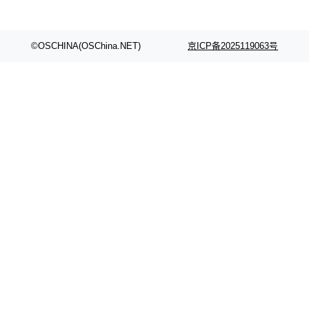
©OSCHINA(OSChina.NET)
京ICP备2025119063号