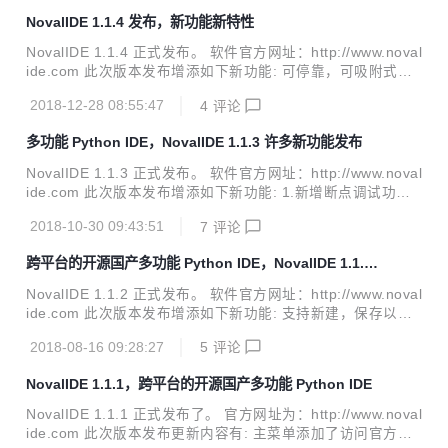
件 下面是软件功能的一些新截图：
NovalIDE 1.1.4 发布，新功能新特性
NovalIDE 1.1.4 正式发布。 软件官方网址：http://www.noval
ide.com 此次版本发布增添如下新功能: 可停靠，可吸附式的
选项卡文档窗口 添加对c/c++语言的注释模板支持 调试运行输
2018-12-28 08:55:47
4
评论
出窗口右键菜单添加查找和导出文本功能 断点调试窗口支持标
准错误输出为红色,标准输出显示为黑色 工程和资源视图添加
多功能 Python IDE，NovalIDE 1.1.3 许多新功能发布
工具栏 支持文档主题设置，选项卡文档方向设置等 支持全屏
显示以及关闭全屏显示 文档右键菜单支持最大化和恢复文档窗
NovalIDE 1.1.3 正式发布。 软件官方网址：http://www.noval
口 支持恢复默认窗口布局 添加中文的每日提示支持 支持软件
ide.com 此次版本发布增添如下新功能: 1.新增断点调试功
安装在中文路径 支持同时打开多个文档 pip支持安装包时选择
能，支持python2.7,python3解释器断点调试 2.支持逐过程，
最优源 优化了软件其它的一些性能并修复了一些...
2018-10-30 09:43:51
7
评论
逐语句，终止调试，跳出，继续执行，异常断点，重启调试等
断点调试功能，以及只执行不调试，切换断点等功能 3.支持添
跨平台的开源国产多功能 Python IDE，NovalIDE 1.1.2
加监视，快速添加监视，添加到监视等断点调试功能 4.支持快
发布
捷键断点调试功能 5.新增项目属性页，包括项目或文件属性
NovalIDE 1.1.2 正式发布。 软件官方网址：http://www.noval
页，解释器配置页，引用项目页，PYTHPATH页，以及调试/
ide.com 此次版本发布增添如下新功能: 支持新建，保存以及
运行配置页。 6.新增项目调试/运行配置，支持配置项目默认
管理文件模板 支持用户改变主题颜色，自带10种主题颜色可
启动文件,启动目录，运行参数，...
2018-08-16 09:28:27
5
评论
供用户选择 允许用户改变字体，大小，前景色，背景色，以及
设置粗体，下划线等属性，并报错修改设置 选项卡和文档右键
NovalIDE 1.1.1，跨平台的开源国产多功能 Python IDE
菜单添加了图标和快捷键 重构了选项设置界面，采用树形结构
控件管理配置面板 新增了对C/C++,JavaScript,CSS,YAML,IN
NovalIDE 1.1.1 正式发布了。 官方网址为：http://www.noval
I文件的语法高亮功能 项目和资源视图右键菜单新增了3个功能
ide.com 此次版本发布更新内容有: 主菜单添加了访问官方网
优化了软件的一些性能并修复了一些已知BUG 下面是其一些