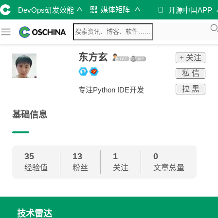
媒体矩阵
DevOps研发效能
开源中国APP
东方玄
+ 关注
私 信
拉 黑
专注Python IDE开发
基础信息
35
13
1
0
经验值
粉丝
关注
文章总量
技术雷达