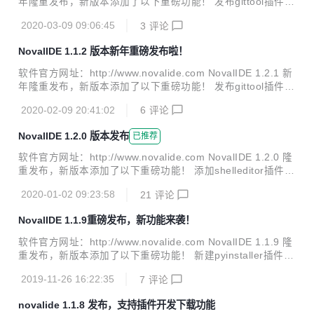
年隆重发布，新版本添加了以下重磅功能！ 发布gittool插件,
支持clone,commit,checkout项目和代码 添加django插件,支
2020-03-09 09:06:45
3
评论
持一键式转换django项目以及web调试 添加了自动完成插件,
使用增强版智能提示功能可以边输入或边退格边提示 支持文本
NovalIDE 1.1.2 版本新年重磅发布啦！
自动插入成对的符号,如引号,三引号,括号等 支持刷新项目文件
夹下的文件并自动添加到项目文件中 优化调试器监视显示监视
软件官方网址：http://www.novalide.com NovalIDE 1.2.1 新
值类型 调试器运行时设置是否鼠标悬停时显示监视文本的内存
年隆重发布，新版本添加了以下重磅功能！ 发布gittool插件,
值 修复了一些已知BUG 下面是软件功能截图：
支持clone,commit,checkout项目和代码 添加django插件,支
2020-02-09 20:41:02
6
评论
持一键式转换django项目以及web调试 添加了自动完成插件,
使用增强版智能提示功能可以边输入或边退格边提示 支持文本
NovalIDE 1.2.0 版本发布
已推荐
自动插入成对的符号,如引号,三引号,括号等 支持刷新项目文件
夹下的文件并自动添加到项目文件中 优化调试器监视显示监视
软件官方网址：http://www.novalide.com NovalIDE 1.2.0 隆
值类型 调试器运行时设置是否鼠标悬停时显示监视文本的内存
重发布，新版本添加了以下重磅功能！ 添加shelleditor插件
值 修复了一些已知BUG 下面是软件功能截图：
添加了解释器shell窗口,模拟python解释器操作 支持添加异常
2020-01-02 09:23:58
21
评论
断点 优化了智能提示 双击文件视图时切换shell窗口当前路径
修复了一些已知BUG 下面是软件功能截图：
NovalIDE 1.1.9重磅发布，新功能来袭！
软件官方网址：http://www.novalide.com NovalIDE 1.1.9 隆
重发布，新版本添加了以下重磅功能！ 新建pyinstaller插件并
要求软件必须是1.1.9 pypi插件升级到1.1版本 添加插件配置
2019-11-26 16:22:35
7
评论
面板 添加了文本自动缩进以及智能提示的设置选项 修复了一
些已知BUG 下面是软件功能的一些新截图：
novalide 1.1.8 发布，支持插件开发下载功能