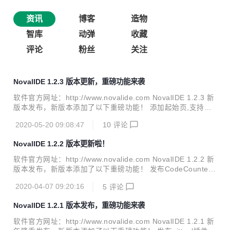
资讯
博客
造物
智库
动弹
收藏
评论
粉丝
关注
NovalIDE 1.2.3 版本更新，重磅功能来袭
软件官方网址：http://www.novalide.com NovalIDE 1.2.3 新
版本发布，新版本添加了以下重磅功能！ 添加起始页,支持在
起始页创建,打开项目,以及显示历史项目列表,显示帮助,资讯信
2020-05-20 09:08:47
10
评论
息以及学习教程 支持快捷键绑定自定义配置 制作了在线帮助
文档，供新手用户参考学习 发布了一版视频教程 支持并优化
NovalIDE 1.2.2 版本更新啦！
输出颜色的修改应用到所有输出窗口 优化PipManager插件包
更新方式,更快捷方便 修复了一些BUG 下面是一些功能截图：
软件官方网址：http://www.novalide.com NovalIDE 1.2.2 新
版本发布，新版本添加了以下重磅功能！ 发布CodeCounter
插件,可统计此IDE支持的所有代码文件的空行数、注释行数和
2020-04-07 09:20:16
5
评论
有效代码行数。对纯文本文件则会统计总行数及空行数. 支持
插入成双的符号,并将光标置于一对符号的中间 添加tomorrow
NovalIDE 1.2.1 版本发布，重磅功能来袭
风格的语法主题插件 添加对xml,html,css,javascript等web开
发语言的语法高亮支持 支持以打开方式打开项目文件 修复了
软件官方网址：http://www.novalide.com NovalIDE 1.2.1 新
一些已知BUG 下面的功能截图：