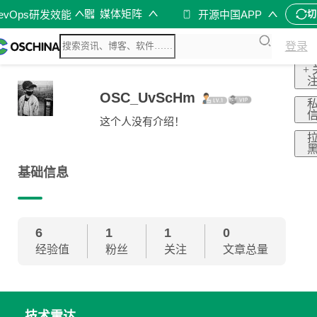
媒体矩阵
evOps研发效能
开源中国APP
切
登录
+ 
OSC_UvScHm
这个人没有介绍！
基础信息
6
1
1
0
经验值
粉丝
关注
文章总量
技术雷达