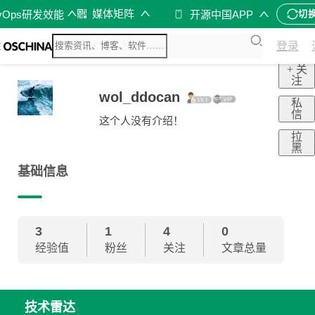
媒体矩阵
vOps研发效能
开源中国APP
切
登录
+ 关
注
wol_ddocan
私
信
这个人没有介绍！
拉
黑
基础信息
3
1
4
0
经验值
粉丝
关注
文章总量
技术雷达