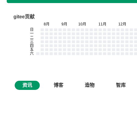
gitee贡献
资讯
博客
造物
智库