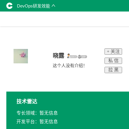
DevOps研发效能
+ 关注
晓露
私 信
这个人没有介绍！
拉 黑
技术雷达
专长领域：暂无信息
开发平台：暂无信息