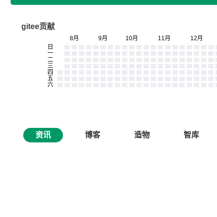
gitee贡献
资讯
博客
造物
智库