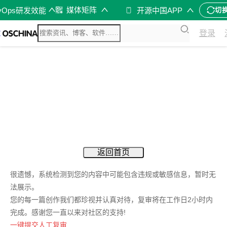
媒体矩阵
vOps研发效能
开源中国APP
切
登录
返回首页
很遗憾，系统检测到您的内容中可能包含违规或敏感信息，暂时无
法展示。
您的每一篇创作我们都珍视并认真对待，复审将在工作日2小时内
完成。感谢您一直以来对社区的支持!
一键提交人工复审