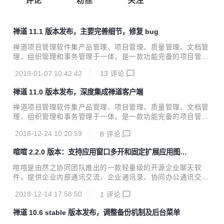
评论
粉丝
关注
禅道 11.1 版本发布，主要完善细节，修复 bug
禅道项目管理软件集产品管理、项目管理、质量管理、文档管
理、组织管理和事务管理于一体，是一款功能完备的项目管理
软件，完美地覆盖了项目管理的核心流程。禅道官网：www.z
2019-01-07 10:42:42
13
评论
entao.net 禅道项目管理软件11.1 版本发布，该版本主要完善
细节，修复bug。 一、修改记录 修复的Bug 5183 客户端中输
禅道 11.0 版本发布，深度集成禅道客户端
入框功能异常 5202 看板高度问题 5201 后台自定义存在注入
问题 5200 组织用户查看由某个用户完成的bug，数据不准确
禅道项目管理软件集产品管理、项目管理、质量管理、文档管
5199 测试单的用例分组显示问题 5198 区块工时统计问题 51
理、组织管理和事务管理于一体，是一款功能完备的项目管理
97 测试管理工具中没有创建用例库的入口 5196 发布功能异
软件，完美地覆盖了项目管理的核心流程。禅道官网：www.z
常 5195 项目测试单生成测试报告...
2018-12-24 10:20:59
8
评论
entao.net 禅道项目管理软件11.0 版本发布，该版本深度集成
客户端。禅道集成客户端后，可以在客户端内进行成员沟通，
喧喧 2.2.0 版本：支持应用窗口多开和固定扩展应用图标
小组讨论，文件传输，任务指派，消息转需求、bug，浏览用
到导航上
例、文档详情等操作。 一、修改记录 完成的需求 5165 客户
喧喧是由然之协同团队推出的一款轻量级的开源企业聊天软
端增加从配置文件读取服务器账号的功能 5164 集成喧喧的广
件。提供企业内部通讯交流、企业通讯录、协同办公通讯交
播接口 5162 实现喧喧聊天客户端的在线下载功能 5160 增加
流、企业IM解决方案。喧喧官网：https://xuan.im/ 本次更新
是否启用喧喧聊天功能开关 5157 设计喧喧客户端的登录界面
2018-12-14 17:58:50
1
评论
新增应用窗口多开和固定扩展应用图标到导航上的功能，修复
51...
了大量已知问题。 功能预览 多开窗口 在 Windows 上点击应
禅道 10.6 stable 版本发布，调整备份机制及后台菜单
用程序图标会提示启动一个新窗口。 在 Mac 上程序坞应用图