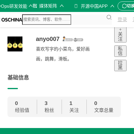
媒体矩阵
vOps研发效能
开源中国APP
切
登录
+
关
anyo007
注
私
喜欢写字的小菜鸟，爱好画
信
画，跳舞，滑板。
拉
黑
基础信息
0
3
1
0
经验值
粉丝
关注
文章总量