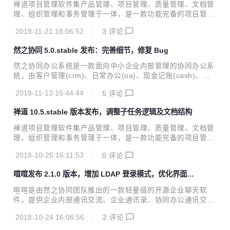
标右键来创建一个新窗口。 固定扩展应用启动图标 将扩展应
禅道项目管理软件集产品管理、项目管理、质量管理、文档管
用启动图标固定到导航上。 更新日志 新增 打开多个喧喧应用
理、组织管理和事务管理于一体，是一款功能完备的项目管理
窗口功能（现在不允许启动多个程序实例），在每个窗口中可
软件，完美地覆盖了项目管理的核心流程。禅道官网：www.z
以登录一个新的账号，解决了启动多个程序实例导致第一个程
2018-11-21 18:06:52
3
评论
entao.net 禅道项目管理软件10.6stable 版本发布。该版本主
序之外的程序无法使用...
要调整备份机制，调整后台菜单，修复bug。 一、修改记录
然之协同 5.0.stable 发布：完善细节，修复 Bug
完成的需求： 5062 优化url地址方式文档的显示 5066 开发数
据库一致性检查的工具 5097 一键安装包的日志分开存储 509
然之协同办公系统是一款面向中小企业内部管理的协同办公系
9 升级一键安装包内置的adminer的版本 5117 adminder自动
统，由客户管理(crm)、日常办公(oa)、现金记账(cash)、团
读取my.php里面的端口号，在登录页面填写 5136 ubuntu16.
队分享(team)、项目管理（proj）、阿米巴应用（ameba）、
0 zbox无法...
2018-11-13 15:44:44
5
评论
应用导航(ips)等模块组成。专注于提供一体化、精简的解决方
案，真正开源免费，扩展性强，支持二次开发，可以满足用户
禅道 10.5.stable 版本发布，调整子任务逻辑及文档结构
更多需求。然之官网：www.ranzhi.org 然之协同管理软件5.0.
stable版本正式发布了！本次发布主要是完善细节，修复Bu
禅道项目管理软件集产品管理、项目管理、质量管理、文档管
g。 一、修改记录 完成的需求： 2398 添加编辑html区块时，
理、组织管理和事务管理于一体，是一款功能完备的项目管理
可以在编辑器里面手写html代码 2465 客户详情页回款记录显
软件，完美地覆盖了项目管理的核心流程。禅道官网：http://
示回款账号 2472 客户按照...
2018-10-26 16:11:53
0
评论
www.zentao.net 禅道10.5.stable版本发布，主要调整子任务
逻辑，调整文档结构，完善细节，修复bug。 一、修改记录
喧喧发布 2.1.0 版本，增加 LDAP 登录模式，优化界面交
完成的需求 3389 文档查看方式与产品、项目列表信息保持一
互
致，查看后有明显查看过的颜色标记 3373 创建文档的时候增
喧喧是由然之协同团队推出的一款轻量级的开源企业聊天软
加文档库字段 3370 将文档库的快速访问菜单折叠到二级导航
件。提供企业内部通讯交流、企业通讯录、协同办公通讯交
的右上角 3369 将左侧的文档库导航固定高度 3368 文档库左
流、企业IM解决方案。喧喧官网：http://xuan.im/ 喧喧2.1.0
侧导航底部增加筛选条件 3366 产品如果只有...
2018-10-24 16:08:56
2
评论
版本发布，本次更新增加了对 LDAP 登录模式的支持，优化了
界面交互，修复了大量已知问题。 更新明细 增加 了 LDAP 登