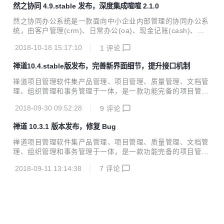
然之协同 4.9.stable 发布，深度集成喧喧 2.1.0
录模式（需要服务器支持）； 优化 了消息卡片交互，增加了
上下文菜单； 优化 了消息卡片渲染策略，现在只对当天的消
然之协同办公系统是一款面向中小企业内部管理的协同办公系
息卡片进行自动渲染，非当天发送的消息卡片需要手动点击加
统，由客户管理(crm)、日常办公(oa)、现金记账(cash)、团
载按钮进行渲染；历史记录中的消息卡片不进行自动渲染，任
队分享(team)、项目管理（proj）、阿米巴应用（ameba）应
何时候都需要手动点击进行渲染； 优化 了扩展列表中远程扩
2018-10-18 15:17:10
1
评论
用导航(ips)等模块组成。专注于提供一体化、精简的解决方
展右键菜单； 优化...
案，真正开源免费，扩展性强，支持二次开发，可以满足用户
禅道10.4.stable版发布，完善新界面细节，提升接口机制
更多需求。然之官网：www.ranzhi.org 然之协同管理软件4.9.
stable版本正式发布了！ 本次发布深度集成了喧喧2.1.0，在
禅道项目管理软件集产品管理、项目管理、质量管理、文档管
喧喧中发送然之的链接时以卡片形式展示，并增加了专用的卡
理、组织管理和事务管理于一体，是一款功能完备的项目管理
片模板。此外还集成了通用免登录功能，然之中的链接在喧喧
软件，完美地覆盖了项目管理的核心流程。禅道官网：http://
中展示时无需再次登录。 一、修改记录 修复的bug...
2018-09-30 09:52:28
9
评论
www.zentao.net 禅道10.4.stable版本发布，主要完善新界面
细节，提升现有的接口机制。 一、修改记录 完成的需求 3298
禅道 10.3.1 版本发布，修复 Bug
详情页面还原我们之前的排版布局 3297 恢复浏览器默认的访
问过链接的颜色功能 3296 搜索表单里面下拉菜单的选项不要
禅道项目管理软件集产品管理、项目管理、质量管理、文档管
用灰色 3295 列表页面的模块名称改用灰色显示 3172 项目日
理、组织管理和事务管理于一体，是一款功能完备的项目管理
历的时间线太窄了 3191 火狐下面组织视图日志批量选中编
软件，完美地覆盖了项目管理的核心流程。禅道官网：http://
辑，页面为空 3186 重构添加用户页面的...
2018-09-11 13:14:38
7
评论
www.zentao.net 禅道10.3.1版本发布，主要修复Bug。 一、
修改记录 修复的Bug 1938测试-bug，编辑bug，选择所属项
目后，解决版本只能选择这个项目下的版本 2046删除产品线
的提示文案，应把模块换成产品线 2047bug编辑页面，界面
样式需要优化 2063测试-测试单英文翻译不准确 2069测试单
中执行用例页面关闭后用例列表下方分页按钮不显示 2080测